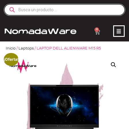
0
Inicio
/
Laptops
/ LAPTOP DELL ALIENWARE M15 R5
¡Oferta!