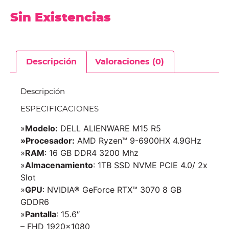
Sin Existencias
Descripción
Valoraciones (0)
Descripción
ESPECIFICACIONES
»
Modelo:
DELL ALIENWARE M15 R5
»Procesador:
AMD Ryzen™ 9-6900HX 4.9GHz
»
RAM
: 16 GB DDR4 3200 Mhz
»
Almacenamiento
: 1TB SSD NVME PCIE 4.0/ 2x
Slot
»
GPU
: NVIDIA® GeForce RTX™ 3070 8 GB
GDDR6
»
Pantalla
: 15.6″
– FHD 1920×1080