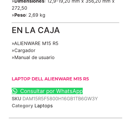
»
Dimensiones
: 12,9-19,20 mm x 356,20 mm x
272,50
»
Peso
: 2,69 kg
EN LA CAJA
»ALIENWARE M15 R5
»Cargador
»Manual de usuario
LAPTOP DELL ALIENWARE M15 R5
Consultar por WhatsApp
SKU
DAM15R5F5800H16GB1TB6GW3Y
Category
Laptops