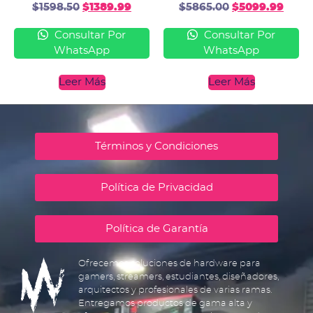
$
1598.50
$
1389.99
$
5865.00
$
5099.99
Consultar Por
Consultar Por
WhatsApp
WhatsApp
Leer Más
Leer Más
Términos y Condiciones
Política de Privacidad
Política de Garantía
Ofrecemos soluciones de hardware para
gamers, streamers, estudiantes, diseñadores,
arquitectos y profesionales de varias ramas.
Entregamos productos de gama alta y