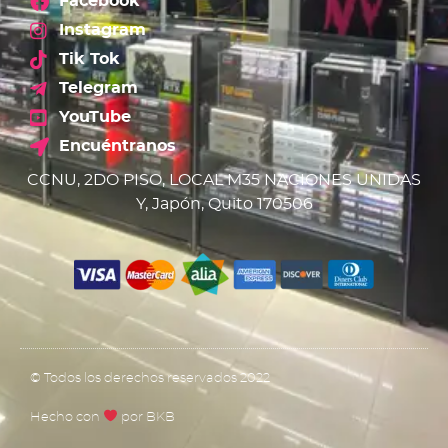
Facebook
Instagram
Tik Tok
Telegram
YouTube
Encuéntranos
CCNU, 2DO PISO, LOCAL M35 NACIONES UNIDAS
Y, Japón, Quito 170506
© Todos los derechos reservados 2022
Hecho con
por BKB​​