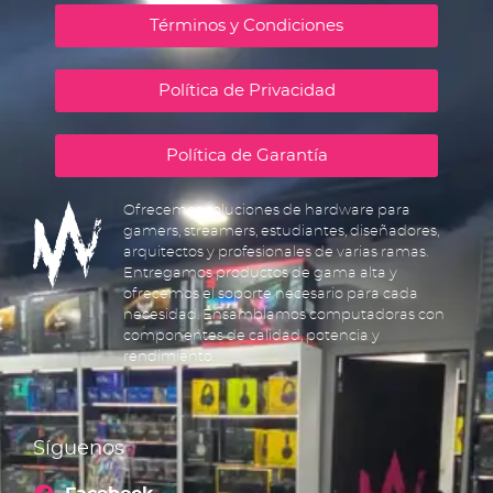
Términos y Condiciones
Política de Privacidad
Política de Garantía
Ofrecemos soluciones de hardware para
gamers, streamers, estudiantes, diseñadores,
arquitectos y profesionales de varias ramas.
Entregamos productos de gama alta y
ofrecemos el soporte necesario para cada
necesidad. Ensamblamos computadoras con
componentes de calidad, potencia y
rendimiento.
Síguenos