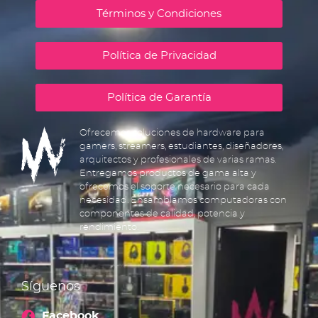
Términos y Condiciones
Política de Privacidad
Política de Garantía
Ofrecemos soluciones de hardware para
gamers, streamers, estudiantes, diseñadores,
arquitectos y profesionales de varias ramas.
Entregamos productos de gama alta y
ofrecemos el soporte necesario para cada
necesidad. Ensamblamos computadoras con
componentes de calidad, potencia y
rendimiento.
Síguenos
Facebook