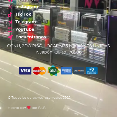
Instagram
Tik Tok
Telegram
YouTube
Encuéntranos
CCNU, 2DO PISO, LOCAL M35 NACIONES UNIDAS
Y, Japón, Quito 170506
© Todos los derechos reservados 2022
Hecho con
por BKB​​