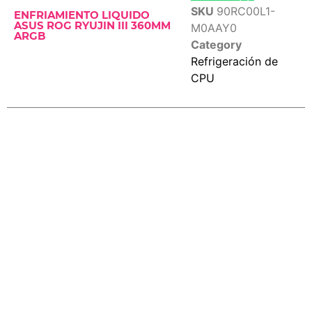
SKU
90RC00L1-
ENFRIAMIENTO LIQUIDO
ASUS ROG RYUJIN III 360MM
M0AAY0
ARGB
Category
Refrigeración de
CPU