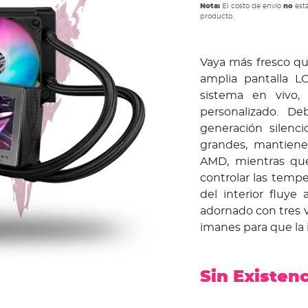
Nota:
El costo de envío
no
está
producto.
Vaya más fresco qu
amplia pantalla L
sistema en vivo,
personalizado. D
generación silenc
grandes, mantiene
AMD, mientras que
controlar las tempe
del interior fluy
adornado con tres 
imanes para que la 
Sin Existen