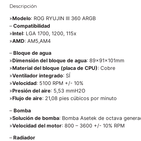
Descripción
»
Modelo
: ROG RYUJIN III 360 ARGB
–
Compatibilidad
»
Intel
: LGA 1700, 1200, 115x
»
AMD
: AM5,AM4
–
Bloque de agua
»
Dimensión del bloque de agua
: 89x91x101mm
»
Material del bloque (placa de CPU)
: Cobre
»
Ventilador integrado
: SÍ
»
Velocidad
: 5100 RPM +/- 10%
»
Presión del aire
: 5,53 mmH2O
»
Flujo de aire
: 21,08 pies cúbicos por minuto
–
Bomba
»
Solución de bomba
: Bomba Asetek de octava genera
»
Velocidad del motor
: 800 – 3600 +/- 10% RPM
–
Radiador