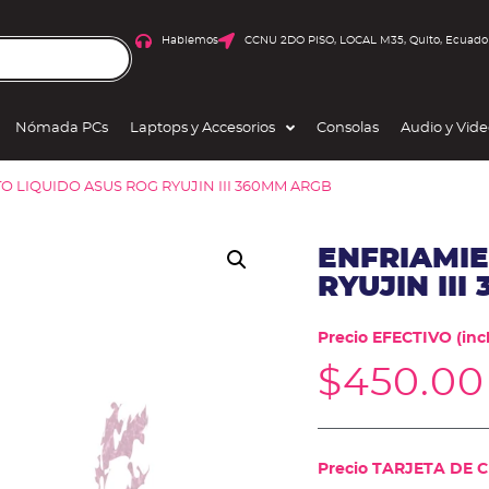
Hablemos
CCNU 2DO PISO, LOCAL M35, Quito, Ecuado
Nómada PCs
Laptops y Accesorios
Consolas
Audio y Vid
O LIQUIDO ASUS ROG RYUJIN III 360MM ARGB
ENFRIAMIE
RYUJIN II
Precio EFECTIVO (incl
$
450.00
Precio TARJETA DE CR