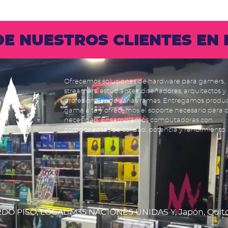
 DE NUESTROS CLIENTES E
Ofrecemos soluciones de hardware para gamers,
streamers, estudiantes, diseñadores, arquitectos y
profesionales de varias ramas. Entregamos produ
gama alta y ofrecemos el soporte necesario para 
necesidad. Ensamblamos computadoras con
componentes de calidad, potencia y rendimiento.
DO PISO, LOCAL M35 NACIONES UNIDAS Y, Japón, Quit