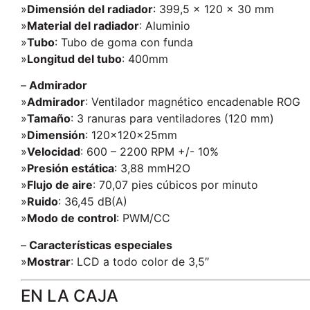
»
Dimensión del radiador
: 399,5 x 120 x 30 mm
»
Material del radiador
: Aluminio
»
Tubo
: Tubo de goma con funda
»
Longitud del tubo
: 400mm
–
Admirador
»
Admirador
: Ventilador magnético encadenable ROG
»
Tamaño
: 3 ranuras para ventiladores (120 mm)
»
Dimensión
: 120x120x25mm
»
Velocidad
: 600 – 2200 RPM +/- 10%
»
Presión estática
: 3,88 mmH2O
»
Flujo de aire
: 70,07 pies cúbicos por minuto
»
Ruido
: 36,45 dB(A)
»
Modo de control
: PWM/CC
–
Características especiales
»
Mostrar
: LCD a todo color de 3,5″
EN LA CAJA