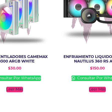
VENTILADORES GAMEMAX
ENFRIAMIENTO LIQUIDO
300 ARGB WHITE
NAUTILUS 360 RS 
$
30.00
$
150.00
sultar Por WhatsApp
Consultar Por Wh
Leer Más
Leer Más