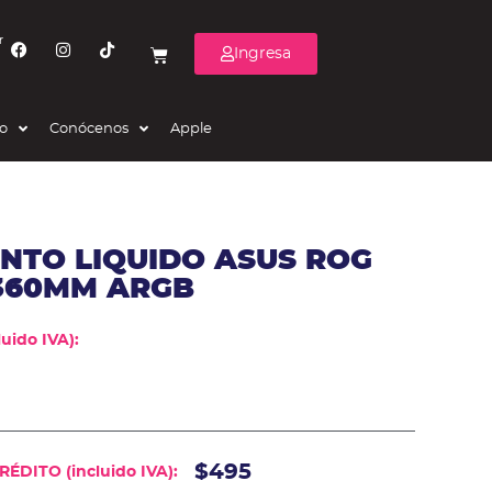
r
Ingresa
eo
Conócenos
Apple
NTO LIQUIDO ASUS ROG
I 360MM ARGB
uido IVA):
$495
ÉDITO (incluido IVA):