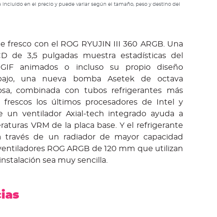
 incluido en el precio y puede variar según el tamaño, peso y destino del
e fresco con el ROG RYUJIN III 360 ARGB. Una
CD de 3,5 pulgadas muestra estadísticas del
 GIF animados o incluso su propio diseño
ebajo, una nueva bomba Asetek de octava
iosa, combinada con tubos refrigerantes más
 frescos los últimos procesadores de Intel y
 un ventilador Axial-tech integrado ayuda a
raturas VRM de la placa base. Y el refrigerante
e a través de un radiador de mayor capacidad
ventiladores ROG ARGB de 120 mm que utilizan
instalación sea muy sencilla.
cias