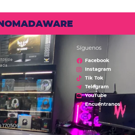
N NOMADAWARE
Síguenos
ctos de
Facebook
cada
Instagram
Tik Tok
Telegram
YouTube
Encuéntranos
o 170506