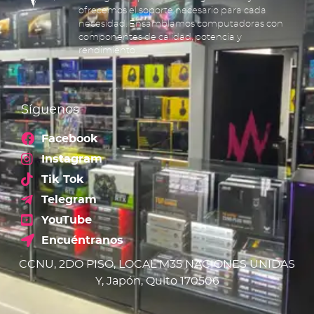
ofrecemos el soporte necesario para cada
necesidad. Ensamblamos computadoras con
componentes de calidad, potencia y
rendimiento.
Síguenos
Facebook
Instagram
Tik Tok
Telegram
YouTube
Encuéntranos
CCNU, 2DO PISO, LOCAL M35 NACIONES UNIDAS
Y, Japón, Quito 170506