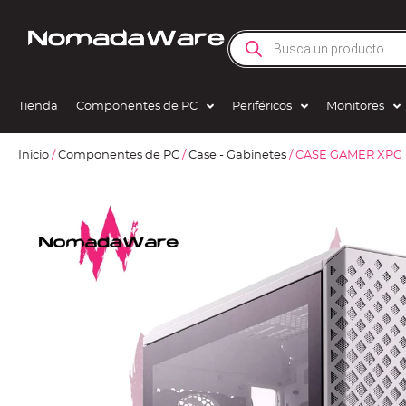
Tienda
Componentes de PC
Periféricos
Monitores
Inicio
/
Componentes de PC
/
Case - Gabinetes
/ CASE GAMER XPG