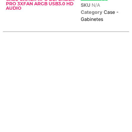
PRO 3XFAN ARGB USB3.0 HD
SKU
N/A
AUDIO
Category
Case -
Gabinetes