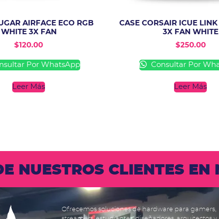
UGAR AIRFACE ECO RGB
CASE CORSAIR ICUE LINK
WHITE 3X FAN
3X FAN WHITE
$
120.00
$
250.00
sultar Por WhatsApp
Consultar Por Wh
Leer Más
Leer Más
 DE NUESTROS CLIENTES E
Ofrecemos soluciones de hardware para gamers,
streamers, estudiantes, diseñadores, arquitectos y