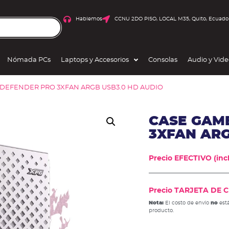
Hablemos
CCNU 2DO PISO, LOCAL M35, Quito, Ecuado
Nómada PCs
Laptops y Accesorios
Consolas
Audio y Vid
 DEFENDER PRO 3XFAN ARGB USB3.0 HD AUDIO
CASE GAM
3XFAN ARG
Precio EFECTIVO (incl
Precio TARJETA DE CR
Nota:
El costo de envío
no
está
producto.