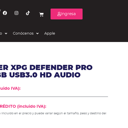
r
Ingresa
eo
Conócenos
Apple
ER XPG DEFENDER PRO
B USB3.0 HD AUDIO
uido IVA):
ÉDITO (incluido IVA):
 incluido en el precio y puede variar según el tamaño, peso y destino del