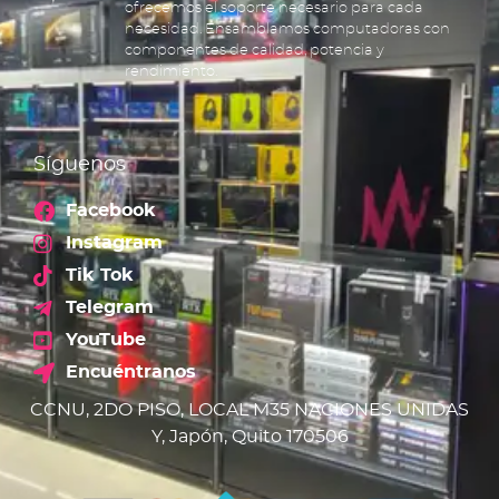
ofrecemos el soporte necesario para cada
necesidad. Ensamblamos computadoras con
componentes de calidad, potencia y
rendimiento.
Síguenos
Facebook
Instagram
Tik Tok
Telegram
YouTube
Encuéntranos
CCNU, 2DO PISO, LOCAL M35 NACIONES UNIDAS
Y, Japón, Quito 170506