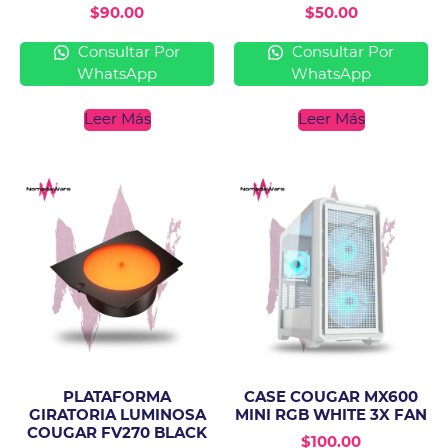
$
90.00
$
50.00
Consultar Por
Consultar Por
WhatsApp
WhatsApp
Leer Más
Leer Más
PLATAFORMA
CASE COUGAR MX600
GIRATORIA LUMINOSA
MINI RGB WHITE 3X FAN
COUGAR FV270 BLACK
$
100.00