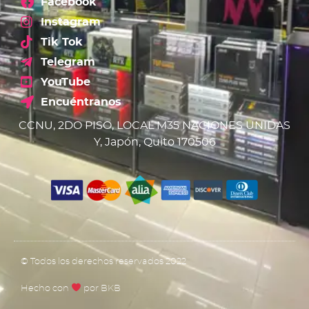
Facebook
Instagram
Tik Tok
Telegram
YouTube
Encuéntranos
CCNU, 2DO PISO, LOCAL M35 NACIONES UNIDAS
Y, Japón, Quito 170506
© Todos los derechos reservados 2022
Hecho con
por BKB​​