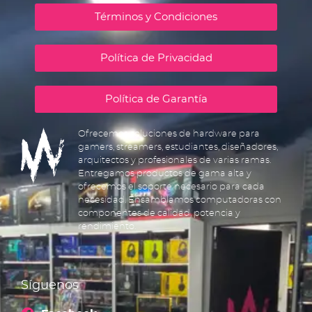
Términos y Condiciones
Política de Privacidad
Política de Garantía
Ofrecemos soluciones de hardware para
gamers, streamers, estudiantes, diseñadores,
arquitectos y profesionales de varias ramas.
Entregamos productos de gama alta y
ofrecemos el soporte necesario para cada
necesidad. Ensamblamos computadoras con
componentes de calidad, potencia y
rendimiento.
Síguenos