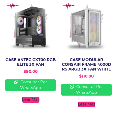
CASE ANTEC CX700 RGB
CASE MODULAR
ELITE 3X FAN
CORSAIR FRAME 4000D
RS ARGB 3X FAN WHITE
$
90.00
$
110.00
Consultar Por
Consultar Por
WhatsApp
WhatsApp
Leer Más
Leer Más