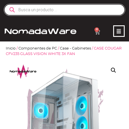
0
Inicio
/
Componentes de PC
/
Case - Gabinetes
/ CASE COUGAR
CFV235 GLASS VISION WHITE 3X FAN