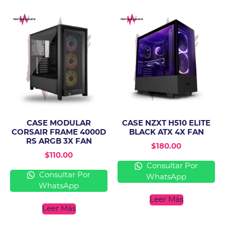
CASE MODULAR
CASE NZXT H510 ELITE
CORSAIR FRAME 4000D
BLACK ATX 4X FAN
RS ARGB 3X FAN
$
180.00
$
110.00
Consultar Por
Consultar Por
WhatsApp
WhatsApp
Leer Más
Leer Más