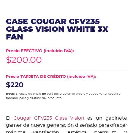
CASE COUGAR CFV235
GLASS VISION WHITE 3X
FAN
Precio EFECTIVO (incluido IVA):
$
200.00
Precio TARJETA DE CRÉDITO (incluido IVA):
$220
Nota:
El costo de envío
no
está incluido en el precio y puede variar según el
tamaño, peso y destino del producto.
El
Cougar CFV235 Glass Vision
es un gabinete
gamer de nueva generación diseñado para ofrecer
máxima ventilación, estética premium y