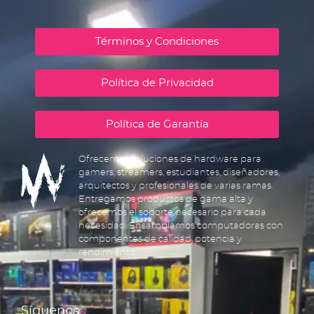
Términos y Condiciones
Política de Privacidad
Política de Garantía
Ofrecemos soluciones de hardware para
gamers, streamers, estudiantes, diseñadores,
arquitectos y profesionales de varias ramas.
Entregamos productos de gama alta y
ofrecemos el soporte necesario para cada
necesidad. Ensamblamos computadoras con
componentes de calidad, potencia y
rendimiento.
Síguenos