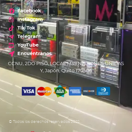
Facebook
Instagram
Tik Tok
Telegram
YouTube
Encuéntranos
CCNU, 2DO PISO, LOCAL M35 NACIONES UNIDAS
Y, Japón, Quito 170506
© Todos los derechos reservados 2022