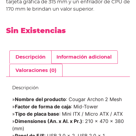
tarjeta gráfica de 315 mm y un enfriador de CPU de
170 mm le brindan un valor superior.
Sin Existencias
Descripción
Información adicional
Valoraciones (0)
Descripción
»
Nombre del producto
: Cougar Archon 2 Mesh
»
Factor de forma de caja
: Mid-Tower
»
Tipo de placa base
: Mini ITX / Micro ATX / ATX
»
Dimensiones (An. x Al. x Pr.)
: 210 x 470 x 380
(mm)
»
Panel de E/S
: USB 3.0 x 2, USB 2.0 x 1,