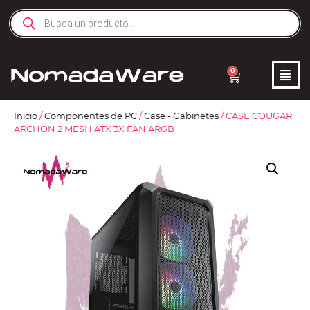
0
Inicio
/
Componentes de PC
/
Case - Gabinetes
/ CASE COUGAR
ARCHON 2 MESH ATX 3X FAN ARGB