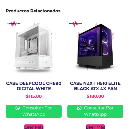
Productos Relacionados
CASE DEEPCOOL CH690
CASE NZXT H510 ELITE
DIGITAL WHITE
BLACK ATX 4X FAN
$
115.00
$
180.00
Consultar Por
Consultar Por
WhatsApp
WhatsApp
Leer Más
Leer Más