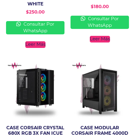
WHITE
$
180.00
$
250.00
Consultar Por
Consultar Por
WhatsApp
WhatsApp
Leer Más
Leer Más
CASE CORSAIR CRYSTAL
CASE MODULAR
680X RGB 3X FAN ICUE
CORSAIR FRAME 4000D