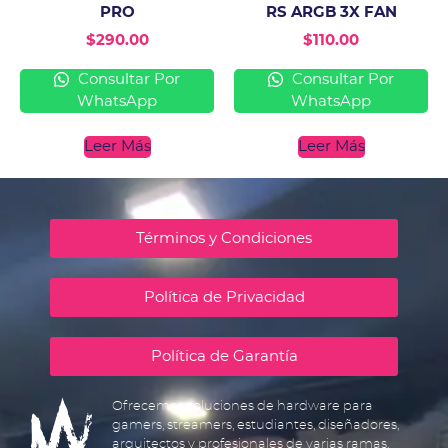
PRO
RS ARGB 3X FAN
$
290.00
$
110.00
Consultar Por
Consultar Por
WhatsApp
WhatsApp
Leer Más
Leer Más
Términos y Condiciones
Política de Privacidad
Política de Garantía
Ofrecemos soluciones de hardware para
gamers, streamers, estudiantes, diseñadores,
arquitectos y profesionales de varias ramas.