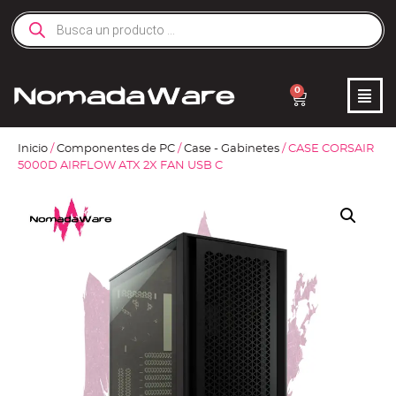
0
Inicio
/
Componentes de PC
/
Case - Gabinetes
/ CASE CORSAIR
5000D AIRFLOW ATX 2X FAN USB C