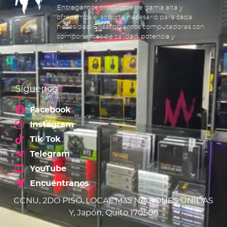
Entregamos productos de gama alta y
ofrecemos el soporte necesario para cada
necesidad. Ensamblamos computadoras con
componentes de calidad, potencia y
rendimiento.
Síguenos
Facebook
Instagram
Tik Tok
Telegram
YouTube
Encuéntranos
CCNU, 2DO PISO, LOCAL M35 NACIONES UNIDAS
Y, Japón, Quito 170506