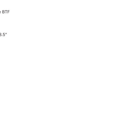
e BTF
3.5″