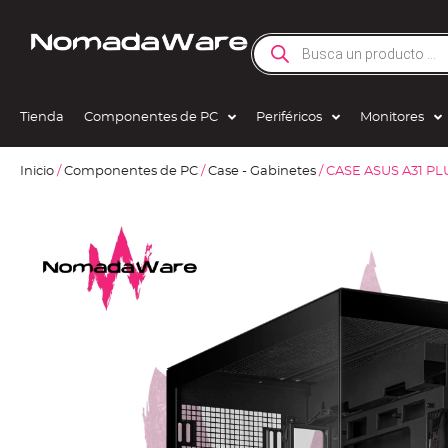
Tienda
Componentes de PC
Periféricos
Monitores
Inicio
/
Componentes de PC
/
Case - Gabinetes
/ CASE ASUS A31 P