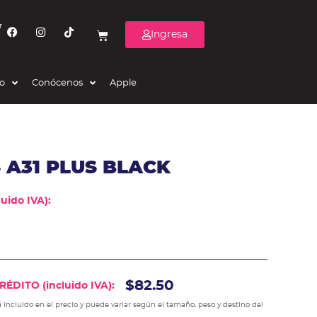
r
Ingresa
eo
Conócenos
Apple
 A31 PLUS BLACK
uido IVA):
$82.50
ÉDITO (incluido IVA):
 incluido en el precio y puede variar según el tamaño, peso y destino del