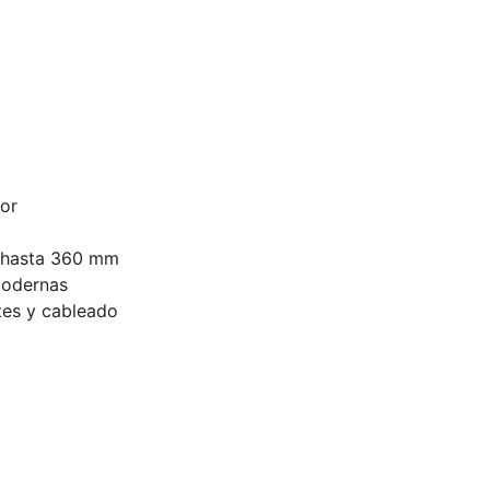
ior
e hasta 360 mm
modernas
tes y cableado