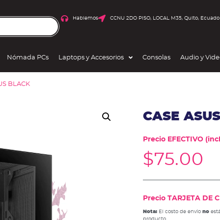
Hablemos
CCNU 2DO PISO, LOCAL M35, Quito, Ecuado
Nómada PCs
Laptops y Accesorios
Consolas
Audio y Vid
LUS BLACK
CASE ASUS
Precio EFECTIVO (incl
$
75.00
Precio TARJETA DE CR
Nota:
El costo de envío
no
está
producto.