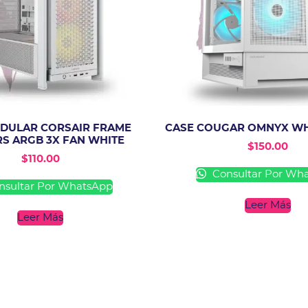
DULAR CORSAIR FRAME
CASE COUGAR OMNYX WH
RS ARGB 3X FAN WHITE
$
150.00
$
110.00
Consultar Por Wh
sultar Por WhatsApp
Leer Más
Leer Más