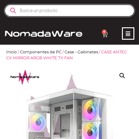
0
Inicio
/
Componentes de PC
/
Case - Gabinetes
/ CASE ANTEC
CX MIRROR ARGB WHITE 7X FAN