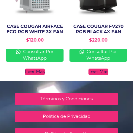
CASE COUGAR AIRFACE
CASE COUGAR FV270
ECO RGB WHITE 3X FAN
RGB BLACK 4X FAN
$
120.00
$
220.00
Consultar Por
Consultar Por
WhatsApp
WhatsApp
Leer Más
Leer Más
Términos y Condiciones
Política de Privacidad