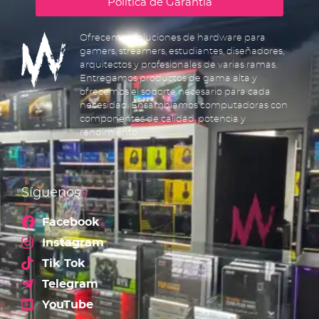
Política de Garantía
Ofrecemos soluciones de hardware para
gamers, streamers, estudiantes, diseñadores,
arquitectos y profesionales de varias ramas.
Entregamos productos de gama alta y
ofrecemos el soporte necesario para cada
necesidad. Ensamblamos computadoras con
componentes de calidad, potencia y
rendimiento.
Síguenos
Facebook
Instagram
Tik Tok
Telegram
YouTube