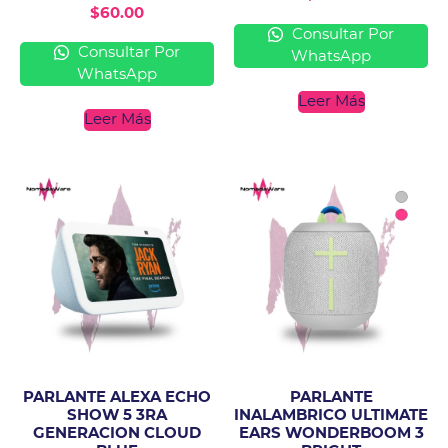
$
60.00
Consultar Por
Consultar Por
WhatsApp
WhatsApp
Leer Más
Leer Más
PARLANTE ALEXA ECHO
PARLANTE
SHOW 5 3RA
INALAMBRICO ULTIMATE
GENERACION CLOUD
EARS WONDERBOOM 3