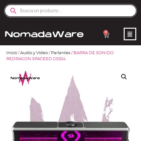
0
Inicio
/
Audio y Video
/
Parlantes
/ BARRA DE SONIDO
REDRAGON SPACEED GS524