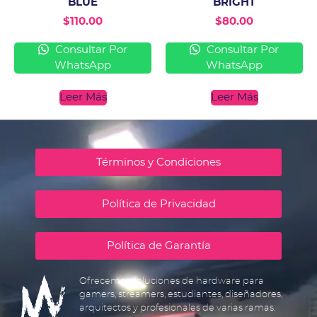
BLUE
BRIGHT
$
110.00
$
80.00
Consultar Por
Consultar Por
WhatsApp
WhatsApp
Leer Más
Leer Más
Términos y Condiciones
Política de Privacidad
Política de Garantía
Ofrecemos soluciones de hardware para
gamers, streamers, estudiantes, diseñadores,
arquitectos y profesionales de varias ramas.