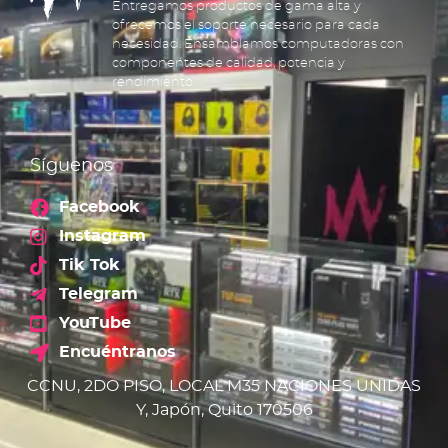
Entregamos productos de gama alta y
ofrecemos el soporte necesario para cada
necesidad. Ensamblamos computadoras con
componentes de calidad, potencia y
rendimiento.
Síguenos
Facebook
Instagram
Tik Tok
Telegram
YouTube
Encuéntranos
CCNU, 2DO PISO, LOCAL M35 NACIONES UNIDAS
Y, Japón, Quito 170506