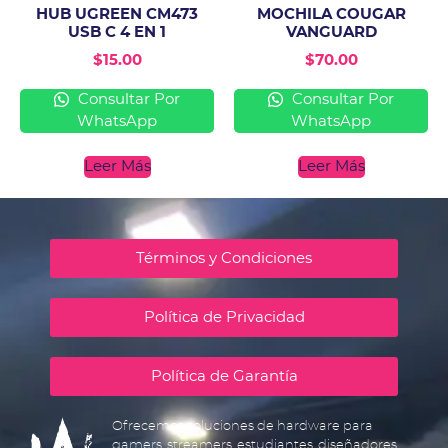
HUB UGREEN CM473
MOCHILA COUGAR
USB C 4 EN 1
VANGUARD
$
15.00
$
70.00
Consultar Por
Consultar Por
WhatsApp
WhatsApp
Leer Más
Leer Más
Términos y Condiciones
Política de Privacidad
Política de Garantía
Ofrecemos soluciones de hardware para
gamers, streamers, estudiantes, diseñadores,