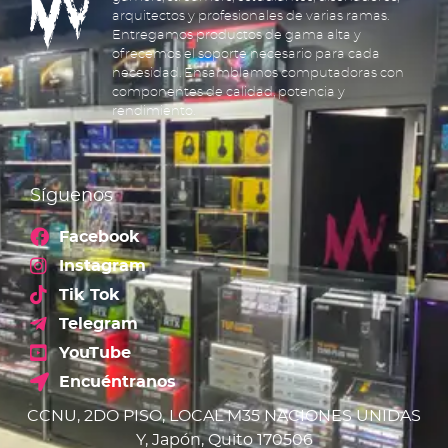
arquitectos y profesionales de varias ramas.
Entregamos productos de gama alta y
ofrecemos el soporte necesario para cada
necesidad. Ensamblamos computadoras con
componentes de calidad, potencia y
rendimiento.
Síguenos
Facebook
Instagram
Tik Tok
Telegram
YouTube
Encuéntranos
CCNU, 2DO PISO, LOCAL M35 NACIONES UNIDAS
Y, Japón, Quito 170506