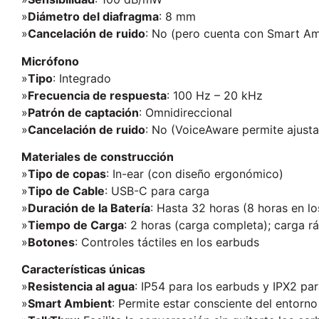
»
Diámetro del diafragma
: 8 mm
»
Cancelación de ruido
: No (pero cuenta con Smart Am
Micrófono
»
Tipo
: Integrado
»
Frecuencia de respuesta
: 100 Hz – 20 kHz
»
Patrón de captación
: Omnidireccional
»
Cancelación de ruido
: No (VoiceAware permite ajusta
Materiales de construcción
»
Tipo de copas
: In-ear (con diseño ergonómico)
»
Tipo de Cable
: USB-C para carga
»
Duración de la Batería
: Hasta 32 horas (8 horas en l
»
Tiempo de Carga
: 2 horas (carga completa); carga r
»
Botones
: Controles táctiles en los earbuds
Características únicas
»
Resistencia al agua
: IP54 para los earbuds y IPX2 par
»
Smart Ambient
: Permite estar consciente del entorn