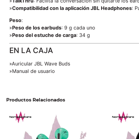
»
TalkThru
: Facilita la conversación sin quitarte los ear
»
Compatibilidad con la aplicación JBL Headphones
: P
Peso
:
»
Peso de los earbuds
: 9 g cada uno
»
Peso del estuche de carga
: 34 g
EN LA CAJA
»Auricular JBL Wave Buds
»Manual de usuario
Productos Relacionados