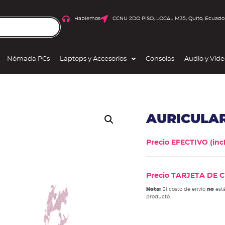
Hablemos
CCNU 2DO PISO, LOCAL M35, Quito, Ecuado
Nómada PCs
Laptops y Accesorios
Consolas
Audio y Vid
AURICULA
Precio EFECTIVO (incl
Precio TARJETA DE CR
Nota:
El costo de envío
no
está
producto.