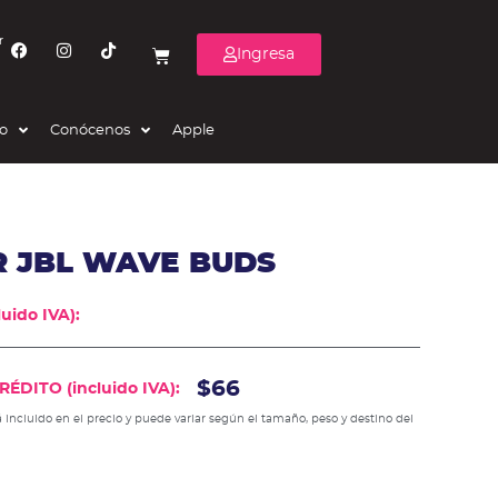
r
Ingresa
eo
Conócenos
Apple
R JBL WAVE BUDS
uido IVA):
$66
ÉDITO (incluido IVA):
 incluido en el precio y puede variar según el tamaño, peso y destino del