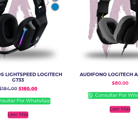
S LIGHTSPEED LOGITECH
AUDIFONO LOGITECH A
G733
$
80.00
$
184.00
$
160.00
Consultar Por Wh
sultar Por WhatsApp
Leer Más
Leer Más