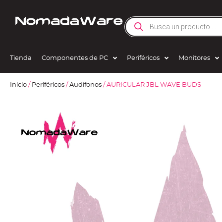
Tienda
Componentes de PC
Periféricos
Monitores
Inicio
/
Periféricos
/
Audífonos
/ AURICULAR JBL WAVE BUDS