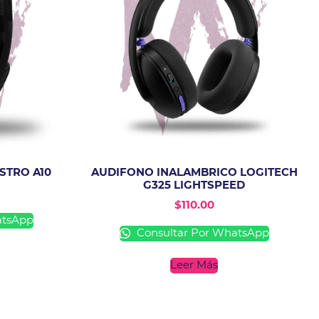
STRO A10
AUDIFONO INALAMBRICO LOGITECH
G325 LIGHTSPEED
$
110.00
atsApp
Consultar Por WhatsApp
Leer Más