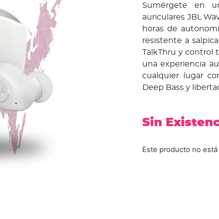
Sumérgete en u
auriculares JBL Wav
horas de autonomí
resistente a salpi
TalkThru y control t
una experiencia aud
cualquier lugar c
Deep Bass y liberta
Sin Existen
Este producto no está