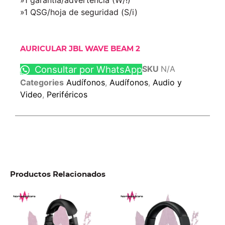
»1 garantía/advertencia (W/!)
»1 QSG/hoja de seguridad (S/i)
AURICULAR JBL WAVE BEAM 2
Consultar por WhatsApp
SKU
N/A
Categories
Audífonos
,
Audífonos
,
Audio y
Video
,
Periféricos
Productos Relacionados