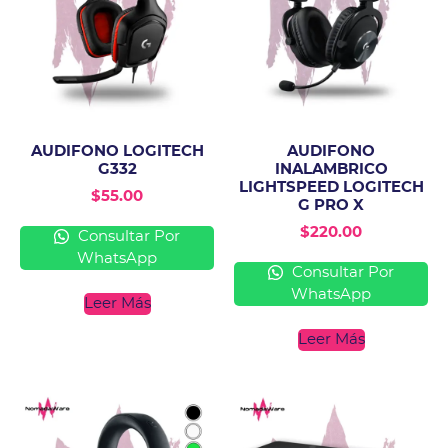
AUDIFONO LOGITECH
AUDIFONO
G332
INALAMBRICO
LIGHTSPEED LOGITECH
$
55.00
G PRO X
$
220.00
Consultar Por
WhatsApp
Consultar Por
WhatsApp
Leer Más
Leer Más