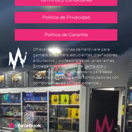
Términos y Condiciones
Política de Privacidad
Política de Garantía
Ofrecemos soluciones de hardware para
gamers, streamers, estudiantes, diseñadores,
arquitectos y profesionales de varias ramas.
Entregamos productos de gama alta y
ofrecemos el soporte necesario para cada
necesidad. Ensamblamos computadoras con
componentes de calidad, potencia y
rendimiento.
Síguenos
Facebook