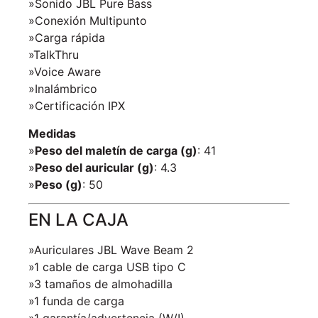
»Sonido JBL Pure Bass
»Conexión Multipunto
»Carga rápida
»TalkThru
»Voice Aware
»Inalámbrico
»Certificación IPX
Medidas
»
Peso del maletín de carga (g)
: 41
»
Peso del auricular (g)
: 4.3
»
Peso (g)
: 50
EN LA CAJA
»Auriculares JBL Wave Beam 2
»1 cable de carga USB tipo C
»3 tamaños de almohadilla
»1 funda de carga