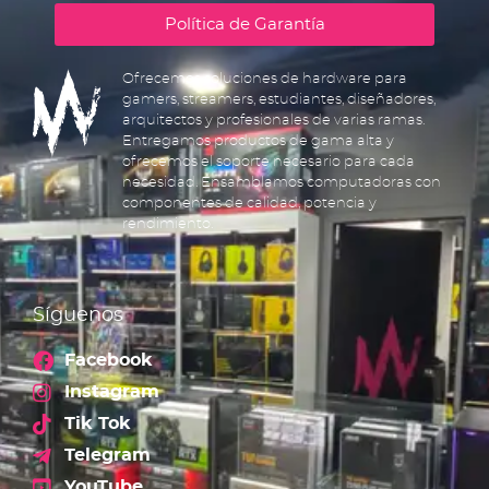
Política de Garantía
Ofrecemos soluciones de hardware para
gamers, streamers, estudiantes, diseñadores,
arquitectos y profesionales de varias ramas.
Entregamos productos de gama alta y
ofrecemos el soporte necesario para cada
necesidad. Ensamblamos computadoras con
componentes de calidad, potencia y
rendimiento.
Síguenos
Facebook
Instagram
Tik Tok
Telegram
YouTube