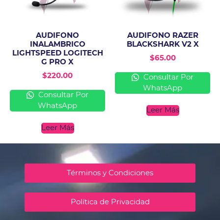
AUDIFONO
AUDIFONO RAZER
INALAMBRICO
BLACKSHARK V2 X
LIGHTSPEED LOGITECH
$
65.00
G PRO X
$
220.00
Consultar Por
WhatsApp
Consultar Por
WhatsApp
Leer Más
Leer Más
Términos y Condiciones
Política de Privacidad