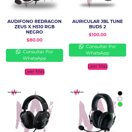
AUDIFONO REDRAGON
AURICULAR JBL TUNE
ZEUS X H510 RGB
BUDS 2
NEGRO
$
100.00
$
80.00
Consultar Por
Consultar Por
WhatsApp
WhatsApp
Leer Más
Leer Más