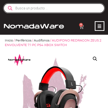
0
Inicio
/
Periféricos
/
Audífonos
/ AUDIFONO REDRAGON ZEUS 2
ENVOLVENTE 7.1 PC PS4 XBOX SWITCH