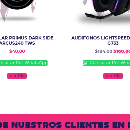
LAR PRIMUS DARK SIDE
AUDIFONOS LIGHTSPEED
ARCUS240 TWS
G733
$
40.00
$
184.00
$
160.0
sultar Por WhatsApp
Consultar Por Wh
Leer Más
Leer Más
 DE NUESTROS CLIENTES E