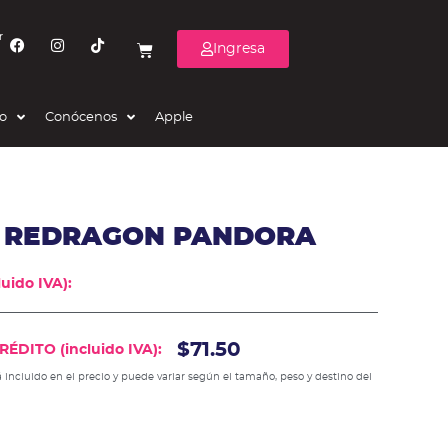
r
Ingresa
eo
Conócenos
Apple
 REDRAGON PANDORA
uido IVA):
$71.50
ÉDITO (incluido IVA):
 incluido en el precio y puede variar según el tamaño, peso y destino del