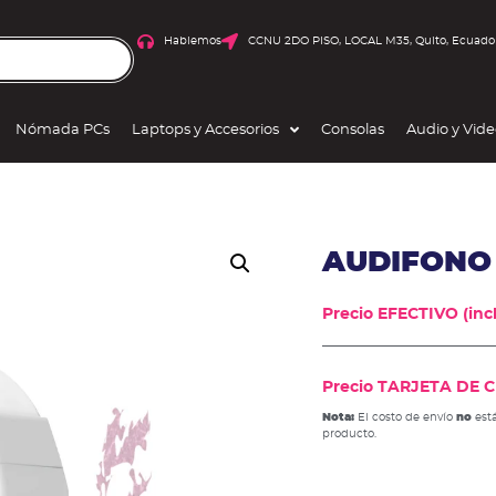
Hablemos
CCNU 2DO PISO, LOCAL M35, Quito, Ecuado
Nómada PCs
Laptops y Accesorios
Consolas
Audio y Vid
AUDIFONO
Precio EFECTIVO (incl
Precio TARJETA DE CR
Nota:
El costo de envío
no
está
producto.