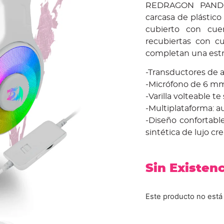
REDRAGON PANDOR
carcasa de plástico
cubierto con cue
recubiertas con cu
completan una estru
-Transductores de
-Micrófono de 6 mm
-Varilla volteable t
-Multiplataforma: au
-Diseño confortable
sintética de lujo cr
Sin Existen
Este producto no está