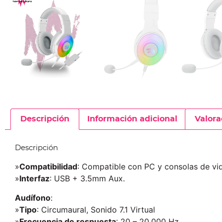
Descripción
Información adicional
Valora
Descripción
»
Compatibilidad
: Compatible con PC y consolas de vi
»
Interfaz
: USB + 3.5mm Aux.
Audífono
:
»
Tipo
: Circumaural, Sonido 7.1 Virtual
»
Frecuencia de respuesta
: 20 – 20,000 Hz.