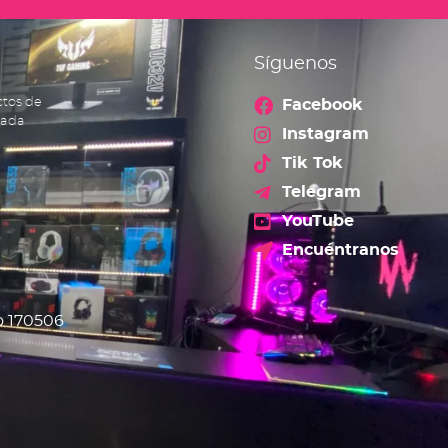
Síguenos
ctos de
Facebook
cada
Instagram
Tik Tok
Telegram
YouTube
Encuéntranos
o 170506