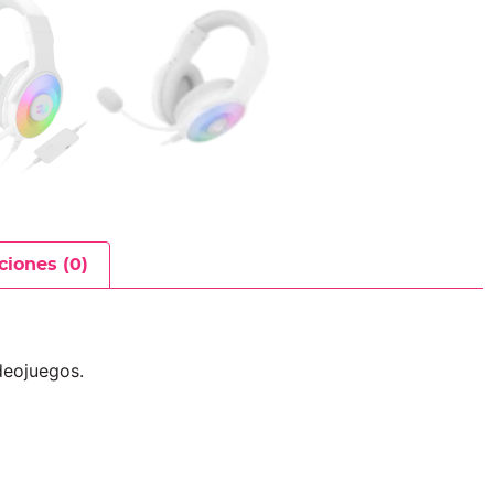
ciones (0)
deojuegos.