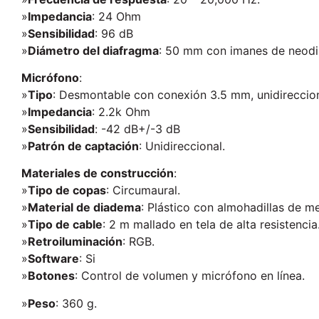
»
Impedancia
: 24 Ohm
»
Sensibilidad
: 96 dB
»
Diámetro del diafragma
: 50 mm con imanes de neod
Micrófono
:
»
Tipo
: Desmontable con conexión 3.5 mm, unidireccion
»
Impedancia
: 2.2k Ohm
»
Sensibilidad
: -42 dB+/-3 dB
»
Patrón de captación
: Unidireccional.
Materiales de construcción
:
»
Tipo de copas
: Circumaural.
»
Material de diadema
: Plástico con almohadillas de 
»
Tipo de cable
: 2 m mallado en tela de alta resistencia
»
Retroiluminación
: RGB.
»
Software
: Si
»
Botones
: Control de volumen y micrófono en línea.
»
Peso
: 360 g.