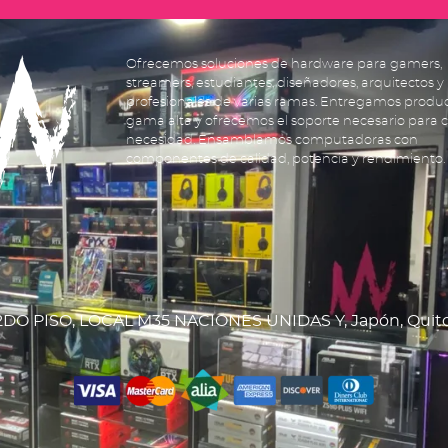
Ofrecemos soluciones de hardware para gamers,
streamers, estudiantes, diseñadores, arquitectos y
profesionales de varias ramas. Entregamos produ
gama alta y ofrecemos el soporte necesario para 
necesidad. Ensamblamos computadoras con
componentes de calidad, potencia y rendimiento.
DO PISO, LOCAL M35 NACIONES UNIDAS Y, Japón, Quit