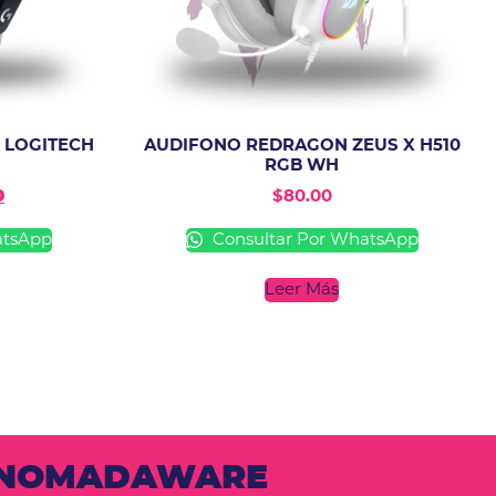
 LOGITECH
AUDIFONO REDRAGON ZEUS X H510
RGB WH
0
$
80.00
atsApp
Consultar Por WhatsApp
Leer Más
N NOMADAWARE