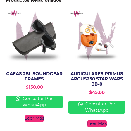
Productos Relacionados
GAFAS JBL SOUNDGEAR
AURICULARES PRIMUS
FRAMES
ARCUS250 STAR WARS
BB-8
$
150.00
$
45.00
Consultar Por
Consultar Por
WhatsApp
WhatsApp
Leer Más
Leer Más