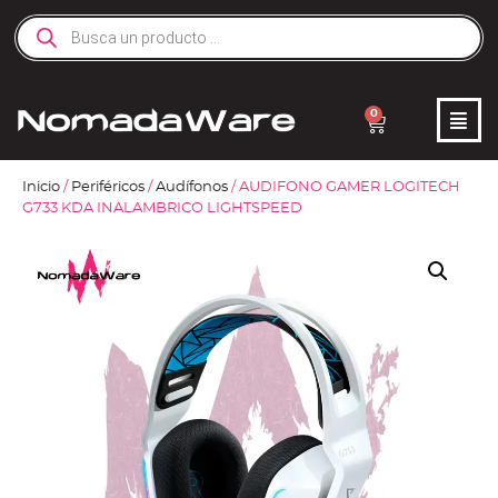
0
Inicio
/
Periféricos
/
Audífonos
/ AUDIFONO GAMER LOGITECH
G733 KDA INALAMBRICO LIGHTSPEED