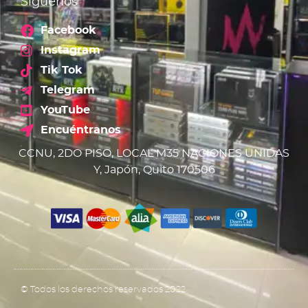
Síguenos
Facebook
Instagram
Tik Tok
Telegram
YouTube
Encuéntranos
CCNU, 2DO PISO, LOCAL M35 NACIONES UNIDAS
Y, Japón, Quito 170506
© Todos los derechos reservados 2022