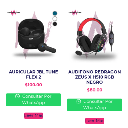
AURICULAR JBL TUNE
AUDIFONO REDRAGON
FLEX 2
ZEUS X H510 RGB
NEGRO
$
100.00
$
80.00
Consultar Por
Consultar Por
WhatsApp
WhatsApp
Leer Más
Leer Más