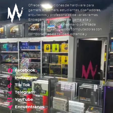
Ofrecemos soluciones de hardware para
gamers, streamers, estudiantes, diseñadores,
arquitectos y profesionales de varias ramas.
Entregamos productos de gama alta y
ofrecemos el soporte necesario para cada
necesidad. Ensamblamos computadoras con
componentes de calidad, potencia y
rendimiento.
Síguenos
Facebook
Instagram
Tik Tok
Telegram
YouTube
Encuéntranos