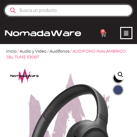
0
Inicio
/
Audio y Video
/
Audífonos
/ AUDIFONO INALAMBRICO
JBL TUNE 530BT