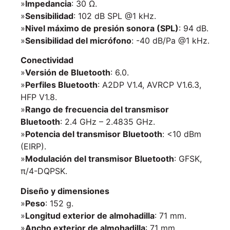
»
Impedancia
: 30 Ω.
»
Sensibilidad
: 102 dB SPL @1 kHz.
»
Nivel máximo de presión sonora (SPL)
: 94 dB.
»
Sensibilidad del micrófono
: -40 dB/Pa @1 kHz.
Conectividad
»
Versión de Bluetooth
: 6.0.
»
Perfiles Bluetooth
: A2DP V1.4, AVRCP V1.6.3,
HFP V1.8.
»
Rango de frecuencia del transmisor
Bluetooth
: 2.4 GHz – 2.4835 GHz.
»
Potencia del transmisor Bluetooth
: <10 dBm
(EIRP).
»
Modulación del transmisor Bluetooth
: GFSK,
π/4-DQPSK.
Diseño y dimensiones
»
Peso
: 152 g.
»
Longitud exterior de almohadilla
: 71 mm.
»
Ancho exterior de almohadilla
: 71 mm.