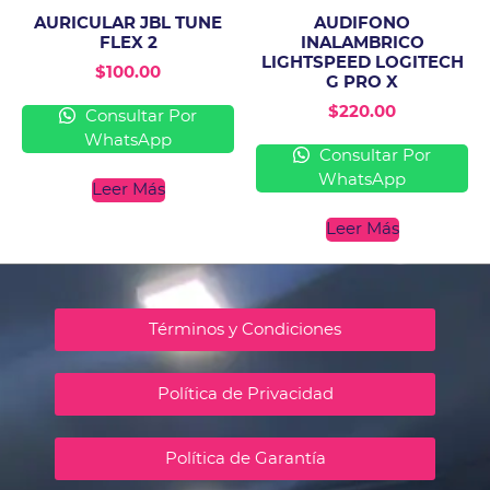
AURICULAR JBL TUNE
AUDIFONO
FLEX 2
INALAMBRICO
LIGHTSPEED LOGITECH
$
100.00
G PRO X
$
220.00
Consultar Por
WhatsApp
Consultar Por
WhatsApp
Leer Más
Leer Más
Términos y Condiciones
Política de Privacidad
Política de Garantía