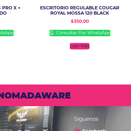
 PRO X +
ESCRITORIO REGULABLE COUGAR
IDO
ROYAL MOSSA 120 BLACK
$
350.00
atsApp
Consultar Por WhatsApp
Leer Más
N NOMADAWARE
Síguenos
ctos de