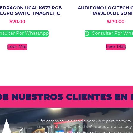
EDRAGON UCAL K673 RGB
AUDIFONO LOGITECH G
EGRO SWITCH MAGNETIC
TARJETA DE SON
$
70.00
$
170.00
sultar Por WhatsApp
Consultar Por Wh
Leer Más
Leer Más
 DE NUESTROS CLIENTES E
Ofrecemos soluciones de hardware para gamers,
streamers, estudiantes, diseñadores, arquitectos y
profesionales de varias ramas. Entregamos produ