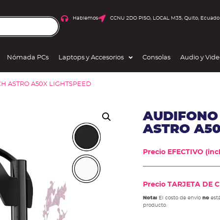
Hablemos
CCNU 2DO PISO, LOCAL M35, Quito, Ecuado
Nómada PCs
Laptops y Accesorios
Consolas
Audio y Vid
H ASTRO A50X LIGHTSPEED
AUDIFONO
ASTRO A50
Precio EFECTIVO (incl
Precio TARJETA DE CR
Nota:
El costo de envío
no
está
producto.