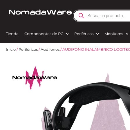
Tienda
Componentes de PC
Periféricos
Monitores
Inicio
/
Periféricos
/
Audífonos
/ AUDIFONO INALAMBRICO LOGITEC