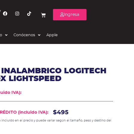
r
Ingresa
eo
Conócenos
Apple
 INALAMBRICO LOGITECH
X LIGHTSPEED
uido IVA):
$495
ÉDITO (incluido IVA):
 incluido en el precio y puede variar según el tamaño, peso y destino del