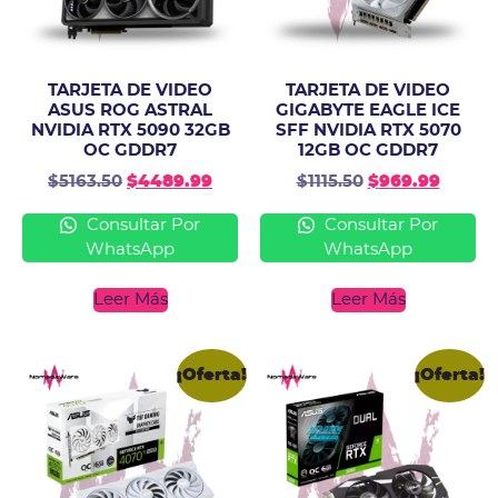
TARJETA DE VIDEO
TARJETA DE VIDEO
ASUS ROG ASTRAL
GIGABYTE EAGLE ICE
NVIDIA RTX 5090 32GB
SFF NVIDIA RTX 5070
OC GDDR7
12GB OC GDDR7
$
5163.50
$
4489.99
$
1115.50
$
969.99
Consultar Por
Consultar Por
WhatsApp
WhatsApp
Leer Más
Leer Más
¡Oferta!
¡Oferta!