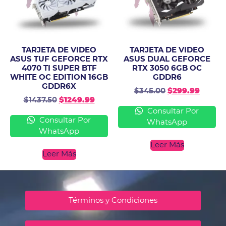
TARJETA DE VIDEO
TARJETA DE VIDEO
ASUS TUF GEFORCE RTX
ASUS DUAL GEFORCE
4070 TI SUPER BTF
RTX 3050 6GB OC
WHITE OC EDITION 16GB
GDDR6
GDDR6X
$
345.00
$
299.99
$
1437.50
$
1249.99
Consultar Por
Consultar Por
WhatsApp
WhatsApp
Leer Más
Leer Más
Términos y Condiciones