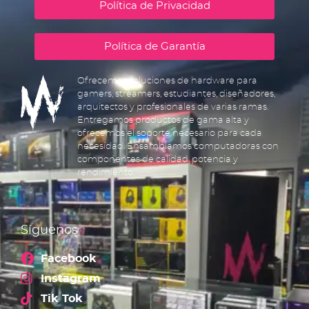
Política de Privacidad
Política de Garantía
Ofrecemos soluciones de hardware para
gamers, streamers, estudiantes, diseñadores,
arquitectos y profesionales de varias ramas.
Entregamos productos de gama alta y
ofrecemos el soporte necesario para cada
necesidad. Ensamblamos computadoras con
componentes de calidad, potencia y
rendimiento.
Síguenos
Facebook
Instagram
Tik Tok