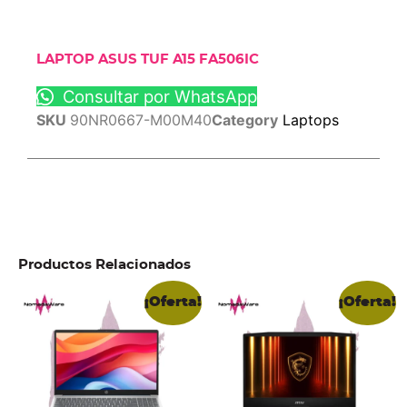
LAPTOP ASUS TUF A15 FA506IC
Consultar por WhatsApp
SKU
90NR0667-M00M40
Category
Laptops
Productos Relacionados
¡Oferta!
¡Oferta!