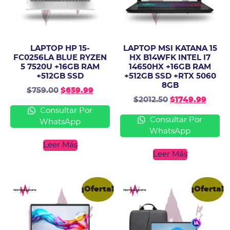
LAPTOP HP 15-
LAPTOP MSI KATANA 15
FC0256LA BLUE RYZEN
HX B14WFK INTEL I7
5 7520U +16GB RAM
14650HX +16GB RAM
+512GB SSD
+512GB SSD +RTX 5060
8GB
$
759.00
$
659.99
$
2012.50
$
1749.99
Consultar Por
Consultar Por
WhatsApp
WhatsApp
Leer Más
Leer Más
¡Oferta!
¡Oferta!