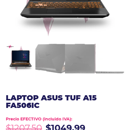
LAPTOP ASUS TUF A15
FA506IC
Precio EFECTIVO (incluido IVA):
$
1207.50
$
1049.99