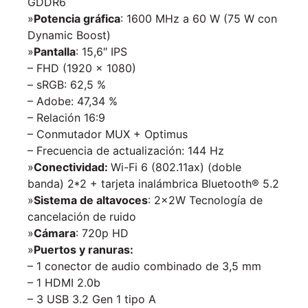
GDDR6
»
Potencia gráfica
: 1600 MHz a 60 W (75 W con
Dynamic Boost)
»
Pantalla
: 15,6″ IPS
– FHD (1920 x 1080)
– sRGB: 62,5 %
– Adobe: 47,34 %
– Relación 16:9
– Conmutador MUX + Optimus
– Frecuencia de actualización: 144 Hz
»
Conectividad:
Wi-Fi 6 (802.11ax) (doble
banda) 2*2 + tarjeta inalámbrica Bluetooth® 5.2
»
Sistema de altavoces
: 2x2W
Tecnología de
cancelación de ruido
»
Cámara
:
720p HD
»
Puertos y ranuras:
– 1 conector de audio combinado de 3,5 mm
– 1 HDMI 2.0b
– 3 USB 3.2 Gen 1 tipo A