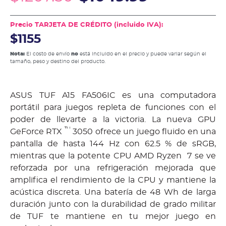
Precio TARJETA DE CRÉDITO (incluido IVA):
$1155
Nota:
El costo de envío
no
está incluido en el precio y puede variar según el
tamaño, peso y destino del producto.
ASUS TUF A15 FA506IC es una computadora
portátil para juegos repleta de funciones con el
poder de llevarte a la victoria. La nueva GPU
™
GeForce RTX
3050 ofrece un juego fluido en una
pantalla de hasta 144 Hz con 62.5 % de sRGB,
mientras que la potente CPU AMD Ryzen 7 se ve
reforzada por una refrigeración mejorada que
amplifica el rendimiento de la CPU y mantiene la
acústica discreta. Una batería de 48 Wh de larga
duración junto con la durabilidad de grado militar
de TUF te mantiene en tu mejor juego en