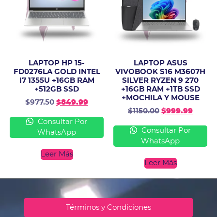
LAPTOP HP 15-
LAPTOP ASUS
FD0276LA GOLD INTEL
VIVOBOOK S16 M3607H
I7 1355U +16GB RAM
SILVER RYZEN 9 270
+512GB SSD
+16GB RAM +1TB SSD
+MOCHILA Y MOUSE
$
977.50
$
849.99
$
1150.00
$
999.99
Consultar Por
Consultar Por
WhatsApp
WhatsApp
Leer Más
Leer Más
Términos y Condiciones