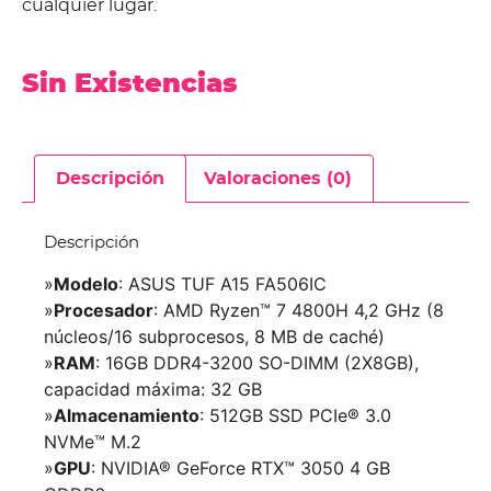
cualquier lugar.
Sin Existencias
Descripción
Valoraciones (0)
Descripción
»
Modelo
: ASUS TUF A15 FA506IC
»
Procesador
: AMD Ryzen™ 7 4800H 4,2 GHz (8
núcleos/16 subprocesos, 8 MB de caché)
»
RAM
: 16GB DDR4-3200 SO-DIMM (2X8GB),
capacidad máxima: 32 GB
»
Almacenamiento
: 512GB SSD PCIe® 3.0
NVMe™ M.2
»
GPU
: NVIDIA® GeForce RTX™ 3050 4 GB