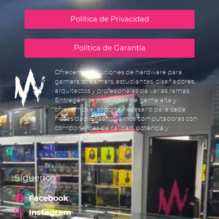
Política de Privacidad
Política de Garantía
Ofrecemos soluciones de hardware para
gamers, streamers, estudiantes, diseñadores,
arquitectos y profesionales de varias ramas.
Entregamos productos de gama alta y
ofrecemos el soporte necesario para cada
necesidad. Ensamblamos computadoras con
componentes de calidad, potencia y
rendimiento.
Síguenos
Facebook
Instagram