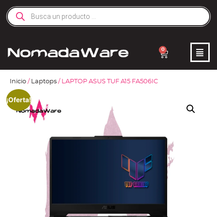
0
Inicio
/
Laptops
/ LAPTOP ASUS TUF A15 FA506IC
¡Oferta!