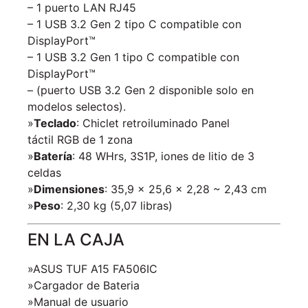
– 1 puerto LAN RJ45
– 1 USB 3.2 Gen 2 tipo C compatible con
DisplayPort™
– 1 USB 3.2 Gen 1 tipo C compatible con
DisplayPort™
– (puerto USB 3.2 Gen 2 disponible solo en
modelos selectos).
»
Teclado
: Chiclet retroiluminado Panel
táctil RGB de 1 zona
»
Batería
: 48 WHrs, 3S1P, iones de litio de 3
celdas
»
Dimensiones
: 35,9 x 25,6 x 2,28 ~ 2,43 cm
»
Peso
: 2,30 kg (5,07 libras)
EN LA CAJA
»ASUS TUF A15 FA506IC
»Cargador de Bateria
»Manual de usuario