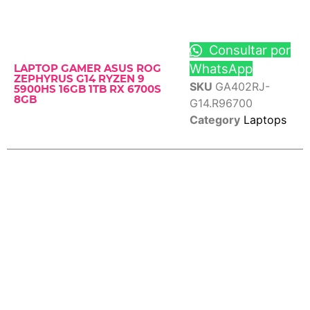
Consultar por
WhatsApp
LAPTOP GAMER ASUS ROG
ZEPHYRUS G14 RYZEN 9
SKU
GA402RJ-
5900HS 16GB 1TB RX 6700S
8GB
G14.R96700
Category
Laptops