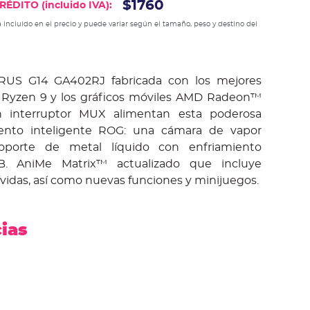
$1760
ÉDITO (incluido IVA):
 incluido en el precio y puede variar según el tamaño, peso y destino del
S G14 GA402RJ fabricada con los mejores
Ryzen 9 y los gráficos móviles AMD Radeon™
interruptor MUX alimentan esta poderosa
ento inteligente ROG: una cámara de vapor
soporte de metal líquido con enfriamiento
. AniMe Matrix™ actualizado que incluye
vidas, así como nuevas funciones y minijuegos.
cias