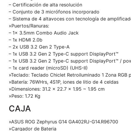
– Certificación de alta resolución
– Conjunto de 3 micrófonos incorporado
– Sistema de 4 altavoces con tecnología de amplificado
»Puertos/Ranuras:
– 1x 3.5mm Combo Audio Jack
– 1x HDMI 2.0b
– 2x USB 3.2 Gen 2 Type-A
– 1x USB 3.2 Gen 2 Type-C support DisplayPort™
– 1x USB 3.2 Gen 2 Type-C support DisplayPort™ / pow
– 1x card reader (microSD) (UHS-II)
»Teclado: Teclado Chiclet Retroiluminado 1 Zona RGB pa
»Batería: 76WHrs, 4S1P, iones de litio de 4 celdas
»Dimensiones: 31.2 x 22.7 x 1.95 ~ 1.95 cm
»Peso: 1.72 Kg
CAJA
»ASUS ROG Zephyrus G14 GA402RJ-G14.R96700
»Cargador de Bateria