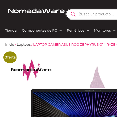
Tienda
Componentes de PC
Periféricos
Monitores
Inicio
/
Laptops
/ LAPTOP GAMER ASUS ROG ZEPHYRUS G14 RYZEN 
¡Oferta!