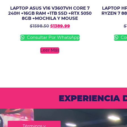
LAPTOP ASUS V16 V3607VH CORE 7
LAPTOP HP
240H +16GB RAM +1TB SSD +RTX 5050
RYZEN 7 88
8GB +MOCHILA Y MOUSE
$
1598.50
$
1389.99
$
Consultar Por WhatsApp
Con
Leer Más
EXPERIENCIA
Términos y