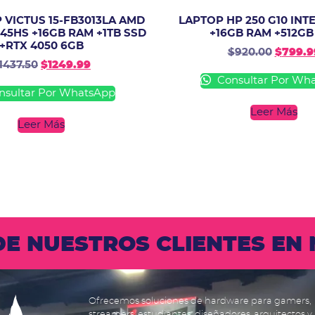
 VICTUS 15-FB3013LA AMD
LAPTOP HP 250 G10 INTE
45HS +16GB RAM +1TB SSD
+16GB RAM +512GB
+RTX 4050 6GB
$
920.00
$
799.9
1437.50
$
1249.99
Consultar Por Wh
sultar Por WhatsApp
Leer Más
Leer Más
 DE NUESTROS CLIENTES E
Ofrecemos soluciones de hardware para gamers,
streamers, estudiantes, diseñadores, arquitectos y