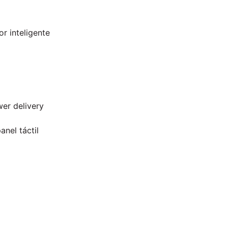
r inteligente
er delivery
nel táctil