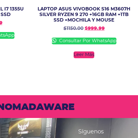
L I7 1355U
LAPTOP ASUS VIVOBOOK S16 M3607H
 SSD
SILVER RYZEN 9 270 +16GB RAM +1TB
SSD +MOCHILA Y MOUSE
9
$
1150.00
$
999.99
atsApp
Consultar Por WhatsApp
Leer Más
N NOMADAWARE
Síguenos