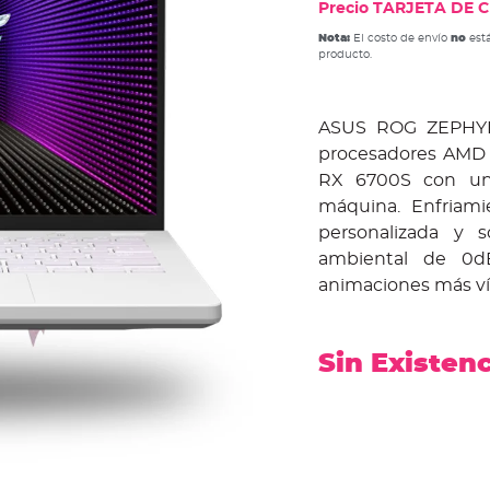
Precio TARJETA DE CR
Nota:
El costo de envío
no
está
producto.
ASUS ROG ZEPHYRU
procesadores AMD 
RX 6700S con un 
máquina. Enfriami
personalizada y 
ambiental de 0dB
animaciones más ví
Sin Existen