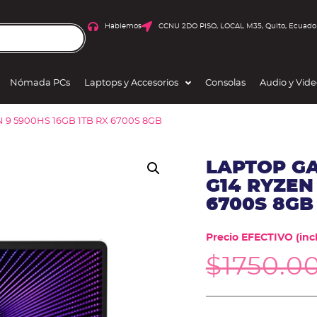
Hablemos
CCNU 2DO PISO, LOCAL M35, Quito, Ecuado
Nómada PCs
Laptops y Accesorios
Consolas
Audio y Vid
9 5900HS 16GB 1TB RX 6700S 8GB
LAPTOP G
G14 RYZEN 
6700S 8GB
Precio EFECTIVO (incl
$
1750.0