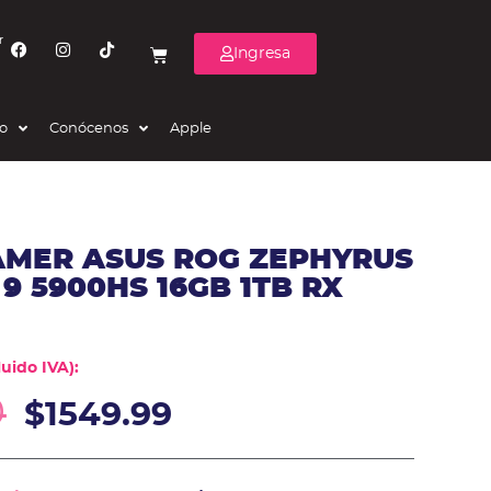
r
Ingresa
eo
Conócenos
Apple
AMER ASUS ROG ZEPHYRUS
9 5900HS 16GB 1TB RX
uido IVA):
0
$
1549.99