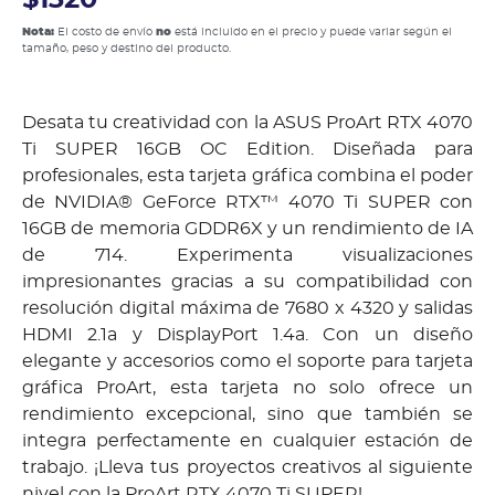
$1320
Nota:
El costo de envío
no
está incluido en el precio y puede variar según el
tamaño, peso y destino del producto.
Desata tu creatividad con la ASUS ProArt RTX 4070
Ti SUPER 16GB OC Edition. Diseñada para
profesionales, esta tarjeta gráfica combina el poder
de NVIDIA® GeForce RTX™ 4070 Ti SUPER con
16GB de memoria GDDR6X y un rendimiento de IA
de 714. Experimenta visualizaciones
impresionantes gracias a su compatibilidad con
resolución digital máxima de 7680 x 4320 y salidas
HDMI 2.1a y DisplayPort 1.4a. Con un diseño
elegante y accesorios como el soporte para tarjeta
gráfica ProArt, esta tarjeta no solo ofrece un
rendimiento excepcional, sino que también se
integra perfectamente en cualquier estación de
trabajo. ¡Lleva tus proyectos creativos al siguiente
nivel con la ProArt RTX 4070 Ti SUPER!