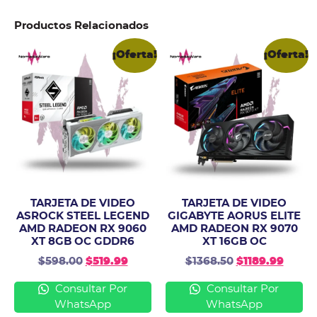
Productos Relacionados
¡Oferta!
¡Oferta!
TARJETA DE VIDEO
TARJETA DE VIDEO
ASROCK STEEL LEGEND
GIGABYTE AORUS ELITE
AMD RADEON RX 9060
AMD RADEON RX 9070
XT 8GB OC GDDR6
XT 16GB OC
$
598.00
$
519.99
$
1368.50
$
1189.99
Consultar Por
Consultar Por
WhatsApp
WhatsApp