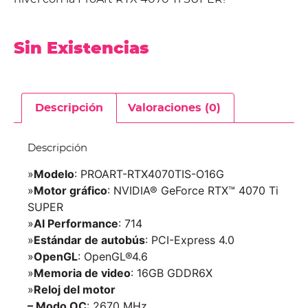
Sin Existencias
Descripción
Valoraciones (0)
Descripción
»
Modelo
: PROART-RTX4070TIS-O16G
»
Motor gráfico
: NVIDIA® GeForce RTX™ 4070 Ti
SUPER
»
AI Performance
: 714
»
Estándar de autobús
: PCI-Express 4.0
»
OpenGL
: OpenGL®4.6
»
Memoria de video
: 16GB GDDR6X
»
Reloj del motor
– Modo OC
: 2670 MHz