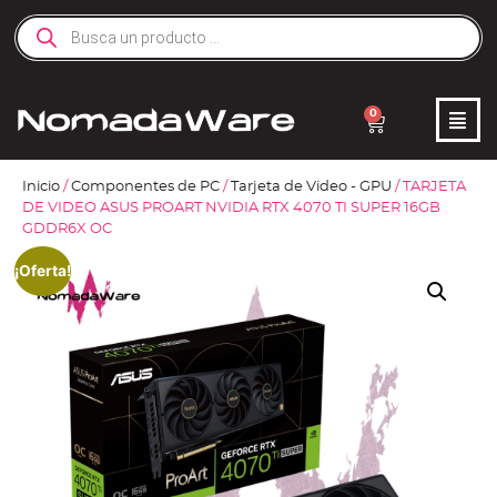
0
Inicio
/
Componentes de PC
/
Tarjeta de Video - GPU
/ TARJETA
DE VIDEO ASUS PROART NVIDIA RTX 4070 TI SUPER 16GB
GDDR6X OC
¡Oferta!