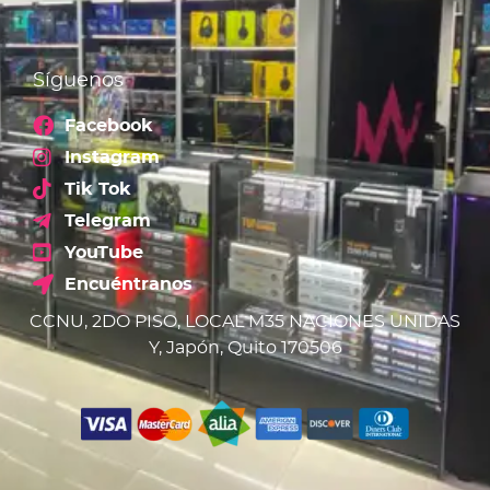
Síguenos
Facebook
Instagram
Tik Tok
Telegram
YouTube
Encuéntranos
CCNU, 2DO PISO, LOCAL M35 NACIONES UNIDAS
Y, Japón, Quito 170506