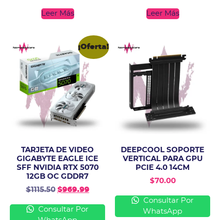
Leer Más
Leer Más
¡Oferta!
TARJETA DE VIDEO
DEEPCOOL SOPORTE
GIGABYTE EAGLE ICE
VERTICAL PARA GPU
SFF NVIDIA RTX 5070
PCIE 4.0 14CM
12GB OC GDDR7
$
70.00
$
1115.50
$
969.99
Consultar Por
Consultar Por
WhatsApp