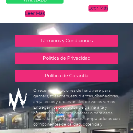
WhatsApp
Leer Más
Leer Más
Términos y Condiciones
Política de Privacidad
Política de Garantía
Ofrecemos soluciones de hardware para
gamers, streamers, estudiantes, diseñadores,
arquitectos y profesionales de varias ramas.
Entregamos productos de gama alta y
ofrecemos el soporte necesario para cada
necesidad. Ensamblamos computadoras con
componentes de calidad, potencia y
rendimiento.