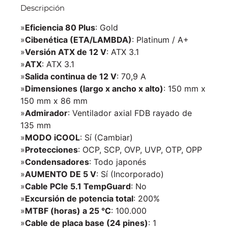
Descripción
»
Eficiencia 80 Plus
: Gold
»
Cibenética (ETA/LAMBDA)
: Platinum / A+
»
Versión ATX de 12 V
: ATX 3.1
»
ATX
: ATX 3.1
»
Salida continua de 12 V
: 70,9 A
»
Dimensiones (largo x ancho x alto)
: 150 mm x
150 mm x 86 mm
»
Admirador
: Ventilador axial FDB rayado de
135 mm
»
MODO iCOOL
: Sí (Cambiar)
»
Protecciones
: OCP, SCP, OVP, UVP, OTP, OPP
»
Condensadores
: Todo japonés
»
AUMENTO DE 5 V
: Sí (Incorporado)
»
Cable PCIe 5.1 TempGuard
: No
»
Excursión de potencia total
: 200%
»
MTBF (horas) a 25 °C
: 100.000
»
Cable de placa base (24 pines)
: 1