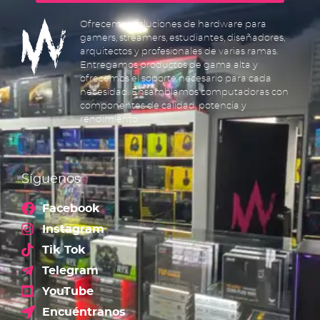
Ofrecemos soluciones de hardware para
gamers, streamers, estudiantes, diseñadores,
arquitectos y profesionales de varias ramas.
Entregamos productos de gama alta y
ofrecemos el soporte necesario para cada
necesidad. Ensamblamos computadoras con
componentes de calidad, potencia y
rendimiento.
Síguenos
Facebook
Instagram
Tik Tok
Telegram
YouTube
Encuéntranos