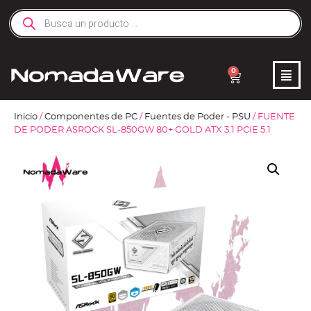
0
Inicio
/
Componentes de PC
/
Fuentes de Poder - PSU
/ FUENTE
DE PODER ASROCK SL-850GW 80+ GOLD ATX 3.1 PCIE 5.1