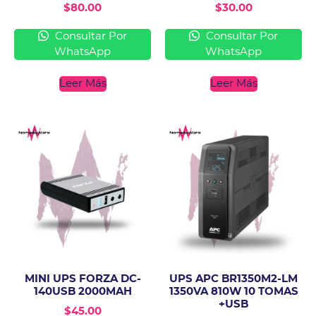
$
80.00
$
30.00
Consultar Por
Consultar Por
WhatsApp
WhatsApp
Leer Más
Leer Más
MINI UPS FORZA DC-
UPS APC BR1350M2-LM
140USB 2000MAH
1350VA 810W 10 TOMAS
+USB
$
45.00