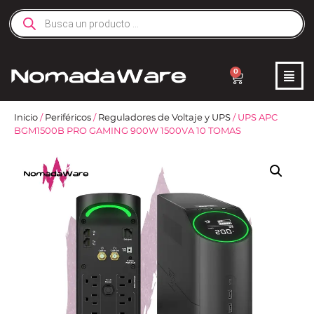
0
Inicio
/
Periféricos
/
Reguladores de Voltaje y UPS
/ UPS APC
BGM1500B PRO GAMING 900W 1500VA 10 TOMAS