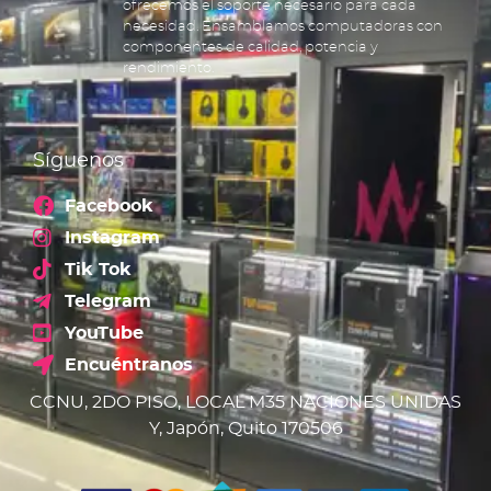
ofrecemos el soporte necesario para cada
necesidad. Ensamblamos computadoras con
componentes de calidad, potencia y
rendimiento.
Síguenos
Facebook
Instagram
Tik Tok
Telegram
YouTube
Encuéntranos
CCNU, 2DO PISO, LOCAL M35 NACIONES UNIDAS
Y, Japón, Quito 170506