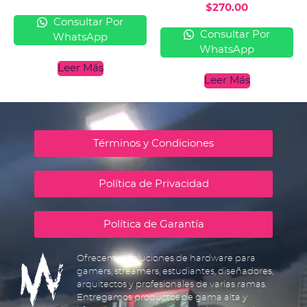
$
270.00
Consultar Por
Consultar Por
WhatsApp
WhatsApp
Leer Más
Leer Más
Términos y Condiciones
Política de Privacidad
Política de Garantía
Ofrecemos soluciones de hardware para
gamers, streamers, estudiantes, diseñadores,
arquitectos y profesionales de varias ramas.
Entregamos productos de gama alta y