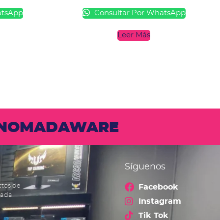
atsApp
Consultar Por WhatsApp
Leer Más
N NOMADAWARE
Síguenos
ctos de
Facebook
cada
Instagram
Tik Tok