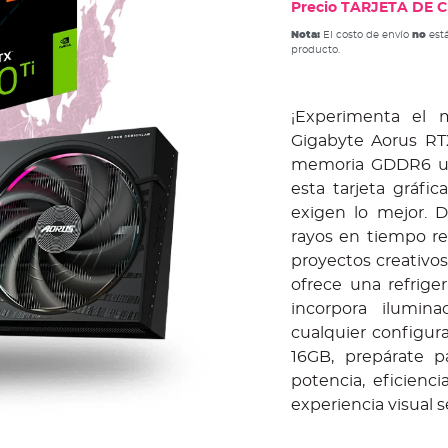
Precio TARJETA DE CR
Nota:
El costo de envío
no
está
producto.
¡Experimenta el 
Gigabyte Aorus RT
memoria GDDR6 ult
esta tarjeta gráfi
exigen lo mejor. Di
rayos en tiempo re
proyectos creativos
ofrece una refrige
incorpora ilumin
cualquier configur
16GB, prepárate p
potencia, eficienc
experiencia visual