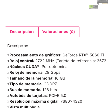
Descripción
Valoraciones (0)
Descripción
»
Procesamiento de gráficos
: GeForce RTX™ 5060 Ti
»
Reloj central
: 2722 MHz (Tarjeta de referencia: 2572
»
Núcleos CUDA®
: Por determinar
»
Reloj de memoria
: 28 Gbps
»
Tamaño de la memoria
: 16 GB
»
Tipo de memoria
: GDDR7
»
Bus de memoria
: 128 bits
»
Autobús de tarjetas
: PCI-E 5.0
»
Resolución máxima digital
: 7680×4320
»
Vista múltiple
: 4