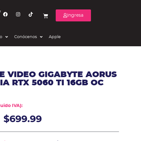
r
Ingresa
eo
Conócenos
Apple
E VIDEO GIGABYTE AORUS
IA RTX 5060 TI 16GB OC
uido IVA):
$
699.99