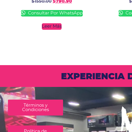
$
1550.00
$
790.90
$
Consultar Por WhatsApp
Con
Leer Más
EXPERIENCIA
Términos y
Condiciones
Política de