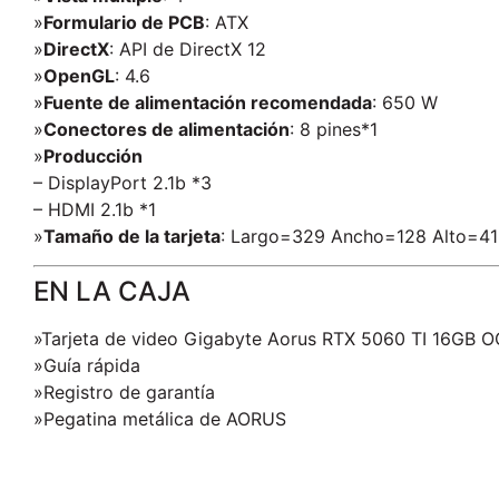
»
Formulario de PCB
: ATX
»
DirectX
: API de DirectX 12
»
OpenGL
: 4.6
»
Fuente de alimentación recomendada
: 650 W
»
Conectores de alimentación
: 8 pines*1
»
Producción
– DisplayPort 2.1b *3
– HDMI 2.1b *1
»
Tamaño de la tarjeta
: Largo=329 Ancho=128 Alto=4
EN LA CAJA
»Tarjeta de video Gigabyte Aorus RTX 5060 TI 16GB
»Guía rápida
»Registro de garantía
»Pegatina metálica de AORUS