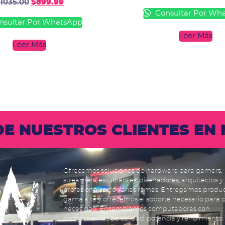
1035.00
$
899.99
Consultar Por Wh
sultar Por WhatsApp
Leer Más
Leer Más
 DE NUESTROS CLIENTES E
Ofrecemos soluciones de hardware para gamers,
streamers, estudiantes, diseñadores, arquitectos y
profesionales de varias ramas. Entregamos produ
gama alta y ofrecemos el soporte necesario para 
necesidad. Ensamblamos computadoras con
componentes de calidad, potencia y rendimiento.