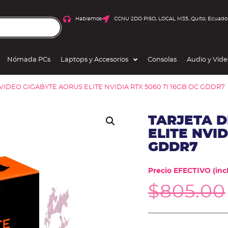
Hablemos
CCNU 2DO PISO, LOCAL M35, Quito, Ecuado
Nómada PCs
Laptops y Accesorios
Consolas
Audio y Vid
 VIDEO GIGABYTE AORUS ELITE NVIDIA RTX 5060 TI 16GB OC GDDR7
TARJETA D
ELITE NVID
GDDR7
Precio EFECTIVO (incl
$
805.00