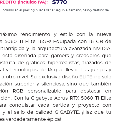
$770
ÉDITO (incluido IVA):
 incluido en el precio y puede variar según el tamaño, peso y destino del
máximo rendimiento y estilo con la nueva
X 5060 Ti Elite 16GB! Equipada con 16 GB de
rarrápida y la arquitectura avanzada NVIDIA,
ca está diseñada para gamers y creadores que
sfruta de gráficos hiperrealistas, trazados de
al y tecnologías de IA que llevan tus juegos y
 a otro nivel. Su exclusivo diseño ELITE no solo
ración superior y silenciosa, sino que también
ación RGB personalizable para destacar en
ación. Con la Gigabyte Aorus RTX 5060 Ti Elite
ara conquistar cada partida y proyecto con
ia y el sello de calidad GIGABYTE. ¡Haz que tu
 sea verdaderamente épica!