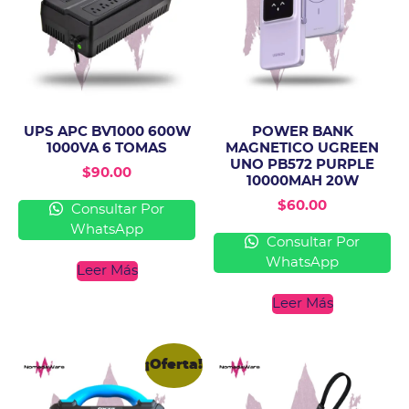
UPS APC BV1000 600W
POWER BANK
1000VA 6 TOMAS
MAGNETICO UGREEN
UNO PB572 PURPLE
$
90.00
10000MAH 20W
$
60.00
Consultar Por
WhatsApp
Consultar Por
WhatsApp
Leer Más
Leer Más
¡Oferta!