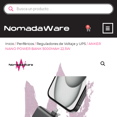
0
Inicio
/
Periféricos
/
Reguladores de Voltaje y UPS
/ ANKER
NANO POWER BANK 5000MAH 22.5W