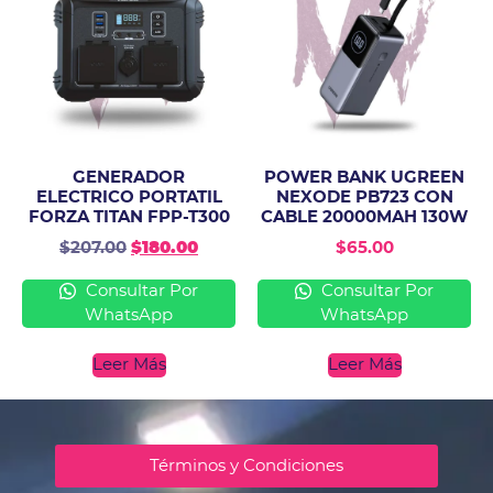
GENERADOR
POWER BANK UGREEN
ELECTRICO PORTATIL
NEXODE PB723 CON
FORZA TITAN FPP-T300
CABLE 20000MAH 130W
$
207.00
$
180.00
$
65.00
Consultar Por
Consultar Por
WhatsApp
WhatsApp
Leer Más
Leer Más
Términos y Condiciones