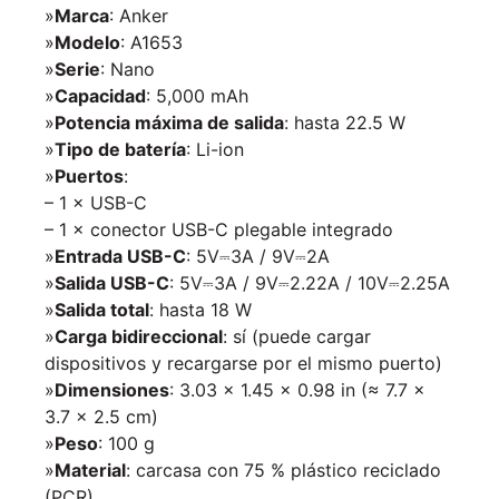
»
Marca
: Anker
»
Modelo
: A1653
»
Serie
: Nano
»
Capacidad
: 5,000 mAh
»
Potencia máxima de salida
: hasta 22.5 W
»
Tipo de batería
: Li-ion
»
Puertos
:
– 1 × USB-C
– 1 × conector USB-C plegable integrado
»
Entrada USB-C
: 5V⎓3A / 9V⎓2A
»
Salida USB-C
: 5V⎓3A / 9V⎓2.22A / 10V⎓2.25A
»
Salida total
: hasta 18 W
»
Carga bidireccional
: sí (puede cargar
dispositivos y recargarse por el mismo puerto)
»
Dimensiones
: 3.03 × 1.45 × 0.98 in (≈ 7.7 ×
3.7 × 2.5 cm)
»
Peso
: 100 g
»
Material
: carcasa con 75 % plástico reciclado
(PCR)