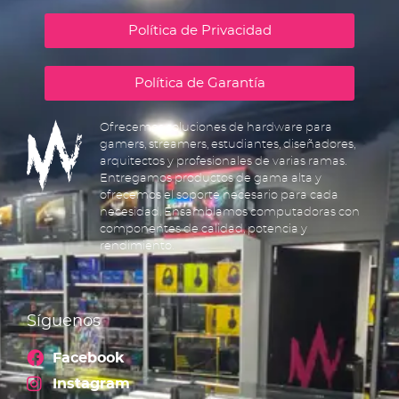
Política de Privacidad
Política de Garantía
Ofrecemos soluciones de hardware para
gamers, streamers, estudiantes, diseñadores,
arquitectos y profesionales de varias ramas.
Entregamos productos de gama alta y
ofrecemos el soporte necesario para cada
necesidad. Ensamblamos computadoras con
componentes de calidad, potencia y
rendimiento.
Síguenos
Facebook
Instagram