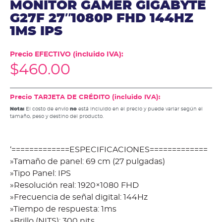
MONITOR GAMER GIGABYTE
G27F 27″1080P FHD 144HZ
1MS IPS
Precio EFECTIVO (incluido IVA):
$
460.00
Precio TARJETA DE CRÉDITO (incluido IVA):
Nota:
El costo de envío
no
está incluido en el precio y puede variar según el
tamaño, peso y destino del producto.
‘=============ESPECIFICACIONES=============
»Tamaño de panel: 69 cm (27 pulgadas)
»Tipo Panel: IPS
»Resolución real: 1920×1080 FHD
»Frecuencia de señal digital: 144Hz
»Tiempo de respuesta: 1ms
»Brillo (NITS): 300 nits