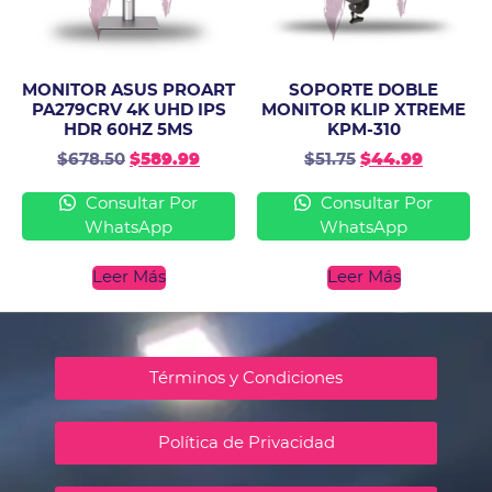
MONITOR ASUS PROART
SOPORTE DOBLE
PA279CRV 4K UHD IPS
MONITOR KLIP XTREME
HDR 60HZ 5MS
KPM-310
$
678.50
$
589.99
$
51.75
$
44.99
Consultar Por
Consultar Por
WhatsApp
WhatsApp
Leer Más
Leer Más
Términos y Condiciones
Política de Privacidad