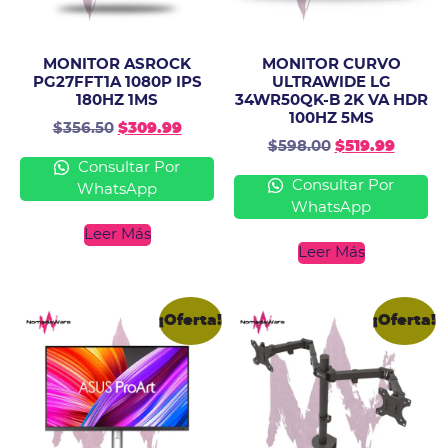
MONITOR ASROCK
MONITOR CURVO
PG27FFT1A 1080P IPS
ULTRAWIDE LG
180HZ 1MS
34WR50QK-B 2K VA HDR
100HZ 5MS
$
356.50
$
309.99
$
598.00
$
519.99
Consultar Por
Consultar Por
WhatsApp
WhatsApp
Leer Más
Leer Más
¡Oferta!
¡Oferta!