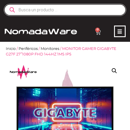
0
Inicio
/
Periféricos
/
Monitores
/ MONITOR GAMER GIGABYTE
G27F 27″1080P FHD 144HZ 1MS IPS