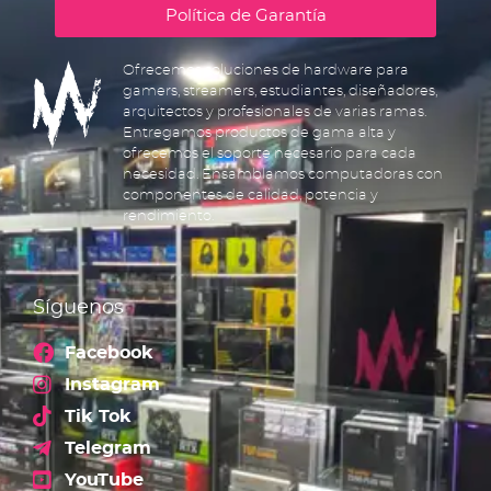
Política de Garantía
Ofrecemos soluciones de hardware para
gamers, streamers, estudiantes, diseñadores,
arquitectos y profesionales de varias ramas.
Entregamos productos de gama alta y
ofrecemos el soporte necesario para cada
necesidad. Ensamblamos computadoras con
componentes de calidad, potencia y
rendimiento.
Síguenos
Facebook
Instagram
Tik Tok
Telegram
YouTube