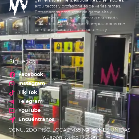
gamers, streamers, estudiantes, diseñadores,
arquitectos y profesionales de varias ramas.
Entregamos productos de gama alta y
ofrecemos el soporte necesario para cada
necesidad. Ensamblamos computadoras con
componentes de calidad, potencia y
rendimiento.
Síguenos
Facebook
Instagram
Tik Tok
Telegram
YouTube
Encuéntranos
CCNU, 2DO PISO, LOCAL M35 NACIONES UNIDAS
Y, Japón, Quito 170506