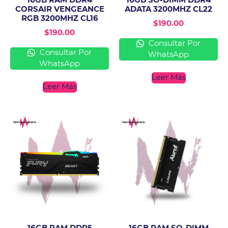
16GB RAM DDR4
16GB SO-DIMM DDR4
CORSAIR VENGEANCE
ADATA 3200MHZ CL22
RGB 3200MHZ CL16
$
190.00
$
190.00
Consultar Por
Consultar Por
WhatsApp
WhatsApp
Leer Más
Leer Más