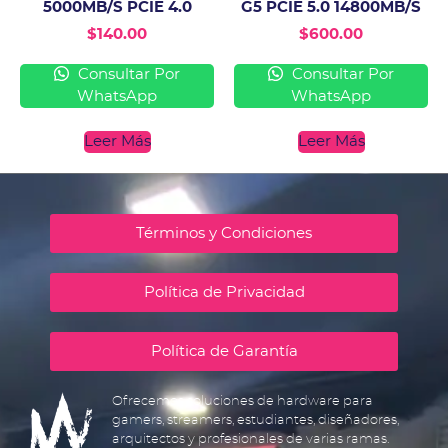
5000MB/S PCIE 4.0
G5 PCIE 5.0 14800MB/S
$
140.00
$
600.00
Consultar Por
Consultar Por
WhatsApp
WhatsApp
Leer Más
Leer Más
Términos y Condiciones
Política de Privacidad
Política de Garantía
Ofrecemos soluciones de hardware para
gamers, streamers, estudiantes, diseñadores,
arquitectos y profesionales de varias ramas.