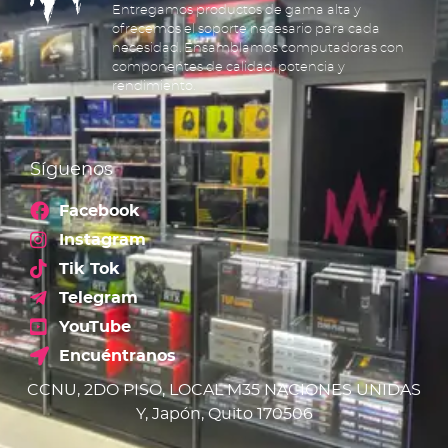
Entregamos productos de gama alta y
ofrecemos el soporte necesario para cada
necesidad. Ensamblamos computadoras con
componentes de calidad, potencia y
rendimiento.
Síguenos
Facebook
Instagram
Tik Tok
Telegram
YouTube
Encuéntranos
CCNU, 2DO PISO, LOCAL M35 NACIONES UNIDAS
Y, Japón, Quito 170506