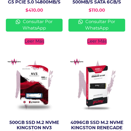
G5 PCIE 5.0 14800MB/S
500MB/S SATA 6GB/S
$
410.00
$
110.00
Consultar Por
Consultar Por
WhatsApp
WhatsApp
Leer Más
Leer Más
500GB SSD M.2 NVME
4096GB SSD M.2 NVME
KINGSTON NV3
KINGSTON RENEGADE