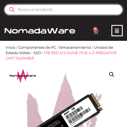
0
Inicio
/
Componentes de PC
/
Almacenamiento
/
Unidad de
Estado Sólido - SSD
/ 1TB SSD M.2 NVME PCIE 4.0 PREDATOR
GM7 7400MB/S