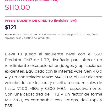
Precio EFECTIVO (incluido IVA):
$
110.00
Precio TARJETA DE CRÉDITO (incluido IVA):
$121
Nota:
El costo de envío
no
está incluido en el precio y puede variar según el
tamaño, peso y destino del producto.
Eleva tu juego al siguiente nivel con el SSD
Predator GM7 de 1 TB, diseñado para ofrecer un
rendimiento excepcional en juegos y aplicaciones
exigentes. Equipado con la interfaz PCIe Gen 4.0 x
4 y un controlador Maxio MAP1602, el GM7 alcanza
velocidades de lectura y escritura secuenciales de
hasta 7400 MB/s y 6300 MB/s respectivamente.
Con una capacidad de 1 TB y un factor de forma
M.2 2280, es compatible con laptops, desktops y
PS5.