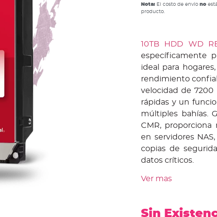
Nota:
El costo de envío
no
está
producto.
10TB HDD WD RE
específicamente p
ideal para hogares
rendimiento confiab
velocidad de 7200 
rápidas y un funci
múltiples bahías. 
CMR, proporciona m
en servidores NAS,
copias de segurid
datos críticos.
Ver mas
Sin Existen