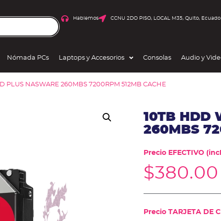
Hablemos
CCNU 2DO PISO, LOCAL M35, Quito, Ecuado
Nómada PCs
Laptops y Accesorios
Consolas
Audio y Vid
ED PLUS NASWARE 260MBS 7200RPM 512MB CACHE
10TB HDD
260MBS 7
Precio EFECTIVO (incl
$
380.00
Precio TARJETA DE CR