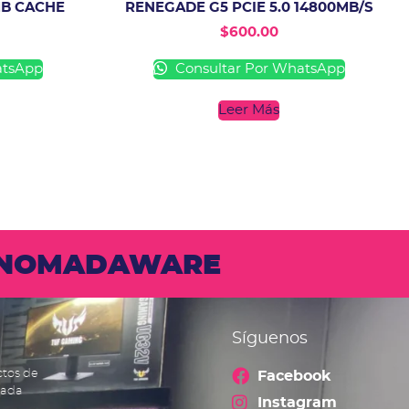
MB CACHE
RENEGADE G5 PCIE 5.0 14800MB/S
$
600.00
atsApp
Consultar Por WhatsApp
Leer Más
N NOMADAWARE
Síguenos
ctos de
Facebook
cada
Instagram