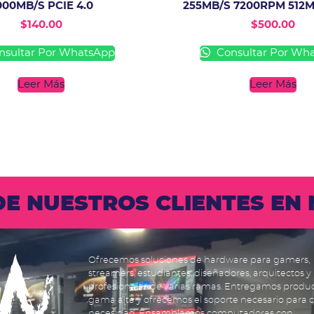
000MB/S PCIE 4.0
255MB/S 7200RPM 512
$
140.00
$
500.00
sultar Por WhatsApp
Consultar Por Wh
Leer Más
Leer Más
 DE NUESTROS CLIENTES E
Ofrecemos soluciones de hardware para gamers,
streamers, estudiantes, diseñadores, arquitectos y
profesionales de varias ramas. Entregamos produ
gama alta y ofrecemos el soporte necesario para 
necesidad. Ensamblamos computadoras con