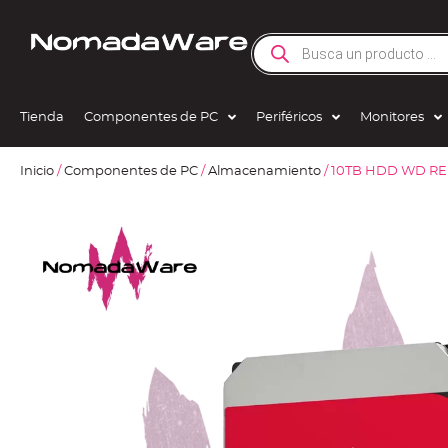
Tienda
Componentes de PC
Periféricos
Monitores
Inicio
/
Componentes de PC
/
Almacenamiento
/ 10TB HDD WD R