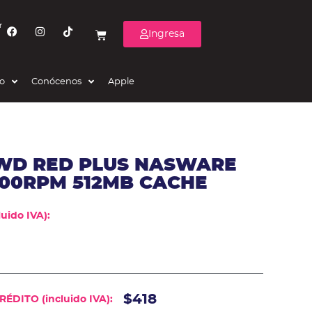
r
Ingresa
eo
Conócenos
Apple
 WD RED PLUS NASWARE
200RPM 512MB CACHE
uido IVA):
$418
ÉDITO (incluido IVA):