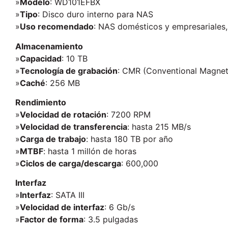
»
Modelo
: WD101EFBX
»
Tipo
: Disco duro interno para NAS
»
Uso recomendado
: NAS domésticos y empresariales
Almacenamiento
»
Capacidad
: 10 TB
»
Tecnología de grabación
: CMR (Conventional Magnet
»
Caché
: 256 MB
Rendimiento
»
Velocidad de rotación
: 7200 RPM
»
Velocidad de transferencia
: hasta 215 MB/s
»
Carga de trabajo
: hasta 180 TB por año
»
MTBF
: hasta 1 millón de horas
»
Ciclos de carga/descarga
: 600,000
Interfaz
»
Interfaz
: SATA III
»
Velocidad de interfaz
: 6 Gb/s
»
Factor de forma
: 3.5 pulgadas