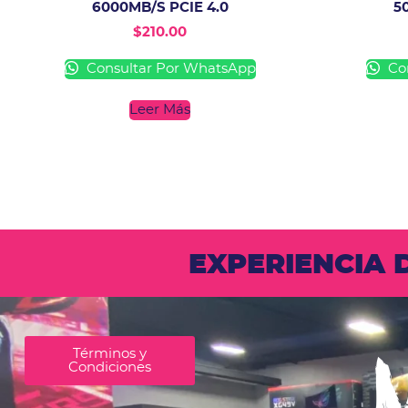
6000MB/S PCIE 4.0
5
$
210.00
Consultar Por WhatsApp
Con
Leer Más
EXPERIENCIA
Términos y
Condiciones