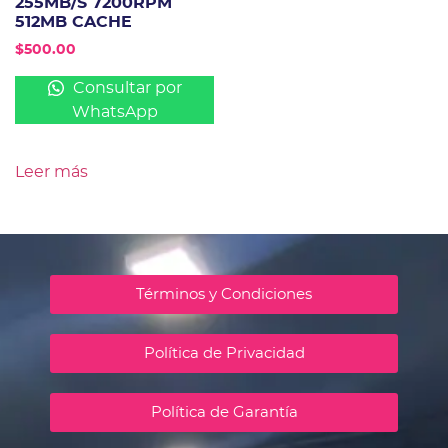
255MB/S 7200RPM
512MB CACHE
$
500.00
Consultar por
WhatsApp
Leer más
Términos y Condiciones
Política de Privacidad
Política de Garantía