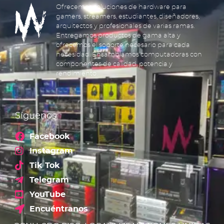
Ofrecemos soluciones de hardware para
gamers, streamers, estudiantes, diseñadores,
arquitectos y profesionales de varias ramas.
Entregamos productos de gama alta y
ofrecemos el soporte necesario para cada
necesidad. Ensamblamos computadoras con
componentes de calidad, potencia y
rendimiento.
Síguenos
Facebook
Instagram
Tik Tok
Telegram
YouTube
Encuéntranos