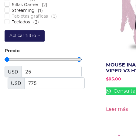
(
2
)
Sillas Gamer
(
1
)
Streaming
(
0
)
Tabletas gráficas
(
3
)
Teclados
Aplicar filtro >
Precio
MOUSE INA
VIPER V3 
USD
$
95.00
USD
Consulta
Leer más