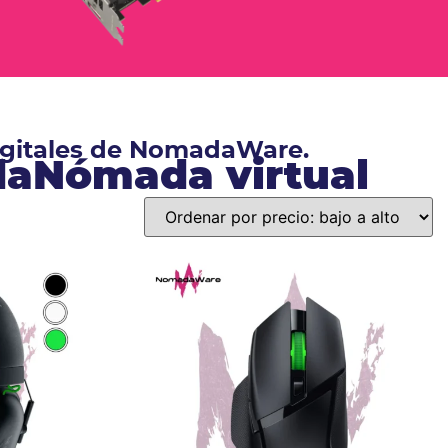
digitales de NomadaWare.
ndaNómada virtual