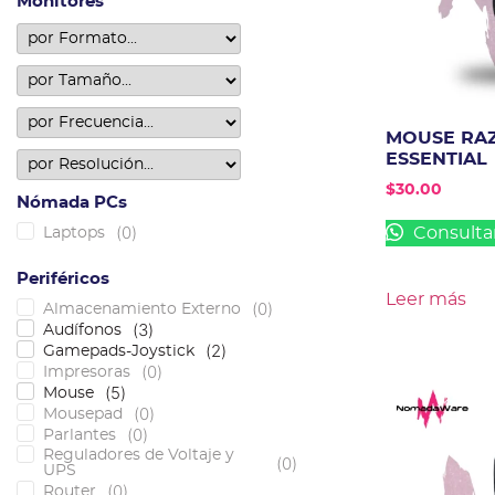
Monitores
MOUSE RA
ESSENTIAL
$
30.00
Nómada PCs
(
0
)
Consulta
Laptops
Periféricos
Leer más
(
0
)
Almacenamiento Externo
(
3
)
Audífonos
(
2
)
Gamepads-Joystick
(
0
)
Impresoras
(
5
)
Mouse
(
0
)
Mousepad
(
0
)
Parlantes
Reguladores de Voltaje y
(
0
)
UPS
(
0
)
Router