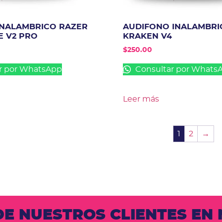
INALAMBRICO RAZER
AUDIFONO INALAMBRI
 V2 PRO
KRAKEN V4
$
250.00
r por WhatsApp
Consultar por Whats
Leer más
1
2
→
 DE NUESTROS CLIENTES E