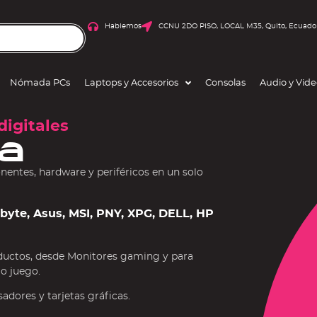
Hablemos
CCNU 2DO PISO, LOCAL M35, Quito, Ecuado
Nómada PCs
Laptops y Accesorios
Consolas
Audio y Vid
digitales
a
ntes, hardware y periféricos en un solo
gabyte, Asus, MSI, PNY, XPG, DELL, HP
ductos, desde Monitores gaming y para
 o juego.
dores y tarjetas gráficas.