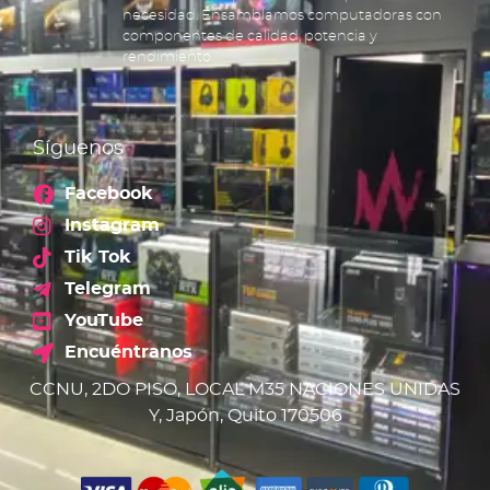
necesidad. Ensamblamos computadoras con
componentes de calidad, potencia y
rendimiento.
Síguenos
Facebook
Instagram
Tik Tok
Telegram
YouTube
Encuéntranos
CCNU, 2DO PISO, LOCAL M35 NACIONES UNIDAS
Y, Japón, Quito 170506