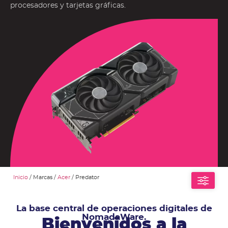
procesadores y tarjetas gráficas.
Inicio
/ Marcas /
Acer
/ Predator
La base central de operaciones digitales de
NomadaWare.
Bienvenidos a la