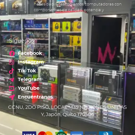
necesidad. Ensamblamos computadoras con
componentes de calidad, potencia y
rendimiento.
Síguenos
Facebook
Instagram
Tik Tok
Telegram
YouTube
Encuéntranos
CCNU, 2DO PISO, LOCAL M35 NACIONES UNIDAS
Y, Japón, Quito 170506