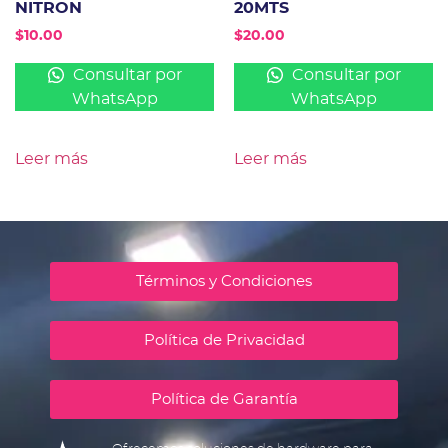
NITRON
20MTS
$
10.00
$
20.00
Consultar por
Consultar por
WhatsApp
WhatsApp
Leer más
Leer más
Términos y Condiciones
Política de Privacidad
Política de Garantía