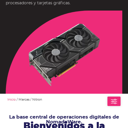
procesadores y tarjetas gráficas.
Inicio
/ Marcas / Nitron
La base central de operaciones digitales de
NomadaWare.
Bienvenidos a la