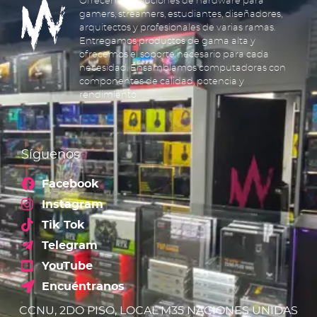
Ofrecemos soluciones de hardware para
gamers, streamers, estudiantes, diseñadores,
arquitectos y profesionales de varias ramas.
Entregamos productos de gama alta y
ofrecemos el soporte necesario para cada
necesidad. Ensamblamos computadoras con
componentes de calidad, potencia y
rendimiento.
Síguenos
Facebook
Instagram
Tik Tok
Telegram
YouTube
Encuéntranos
CCNU, 2DO PISO, LOCAL M35 NACIONES UNIDAS