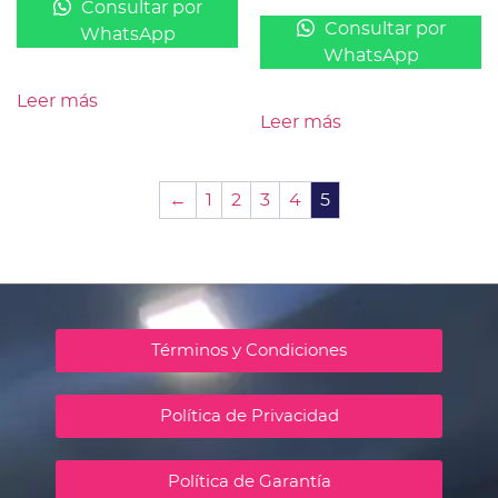
Consultar por
Consultar por
WhatsApp
WhatsApp
Leer más
Leer más
←
1
2
3
4
5
Términos y Condiciones
Política de Privacidad
Política de Garantía