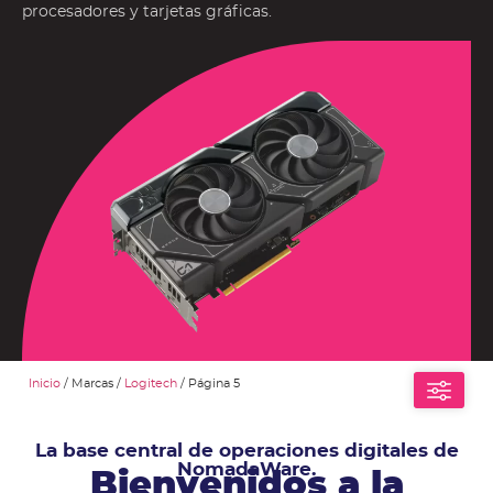
procesadores y tarjetas gráficas.
Inicio
/ Marcas /
Logitech
/ Página 5
La base central de operaciones digitales de
NomadaWare.
Bienvenidos a la