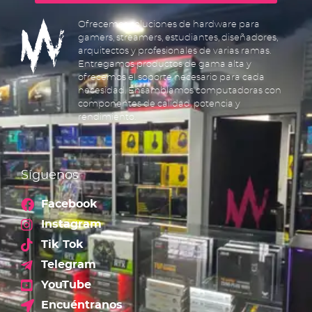
Ofrecemos soluciones de hardware para
gamers, streamers, estudiantes, diseñadores,
arquitectos y profesionales de varias ramas.
Entregamos productos de gama alta y
ofrecemos el soporte necesario para cada
necesidad. Ensamblamos computadoras con
componentes de calidad, potencia y
rendimiento.
Síguenos
Facebook
Instagram
Tik Tok
Telegram
YouTube
Encuéntranos