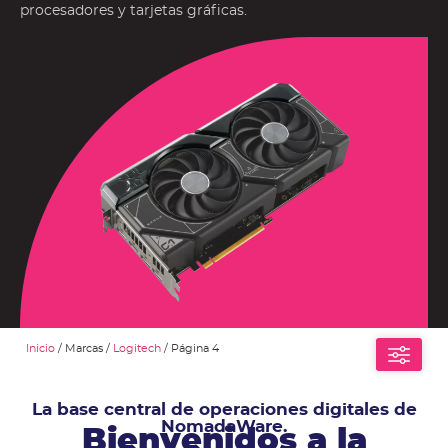
procesadores y tarjetas gráficas.
Inicio
/ Marcas /
Logitech
/ Página 4
La base central de operaciones digitales de
NomadaWare.
Bienvenidos a la