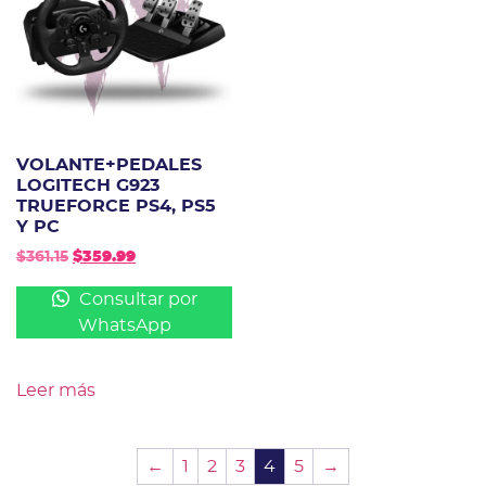
VOLANTE+PEDALES
LOGITECH G923
TRUEFORCE PS4, PS5
Y PC
$
361.15
$
359.99
Consultar por
WhatsApp
Leer más
←
1
2
3
4
5
→