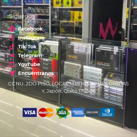
Síguenos
Facebook
Instagram
Tik Tok
Telegram
YouTube
Encuéntranos
CCNU, 2DO PISO, LOCAL M35 NACIONES UNIDAS
Y, Japón, Quito 170506