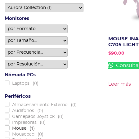
Monitores
MOUSE INA
G705 LIGH
$
90.00
Consulta
Nómada PCs
(
0
)
Laptops
Leer más
Periféricos
(
0
)
Almacenamiento Externo
(
0
)
Audífonos
(
0
)
Gamepads-Joystick
(
0
)
Impresoras
(
1
)
Mouse
(
0
)
Mousepad