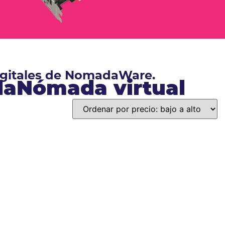
digitales de NomadaWare.
ndaNómada virtual