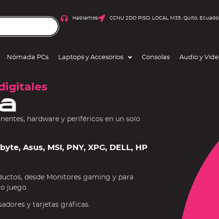
Hablemos
CCNU 2DO PISO, LOCAL M35, Quito, Ecuado
Nómada PCs
Laptops y Accesorios
Consolas
Audio y Vid
digitales
a
ntes, hardware y periféricos en un solo
gabyte, Asus, MSI, PNY, XPG, DELL, HP
ductos, desde Monitores gaming y para
 o juego.
dores y tarjetas gráficas.