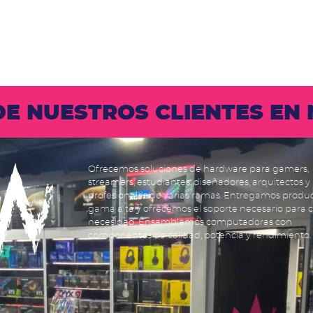
 DE NUESTROS CLIENTES E
Ofrecemos soluciones de hardware para gamers,
streamers, estudiantes, diseñadores, arquitectos y
profesionales de varias ramas. Entregamos produ
gama alta y ofrecemos el soporte necesario para 
necesidad. Ensamblamos computadoras con
componentes de calidad, potencia y rendimiento.