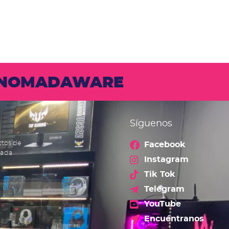
N NOMADAWARE
Síguenos
ctos de
Facebook
cada
Instagram
Tik Tok
Telegram
YouTube
Encuéntranos