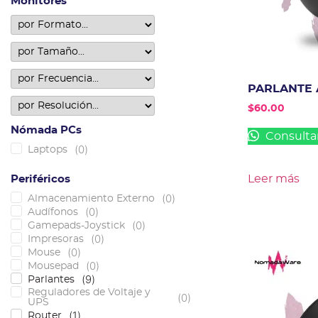
Monitores
PARLANTE 
$
60.00
Nómada PCs
Consulta
(
0
)
Laptops
Leer más
Periféricos
(
0
)
Almacenamiento Externo
(
0
)
Audífonos
(
0
)
Gamepads-Joystick
(
0
)
Impresoras
(
0
)
Mouse
(
0
)
Mousepad
(
9
)
Parlantes
Reguladores de Voltaje y
(
0
)
UPS
(
1
)
Router