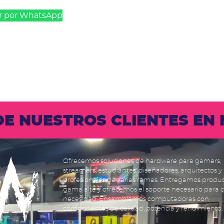
r por WhatsApp
 DE NUESTROS CLIENTES E
Ofrecemos soluciones de hardware para gamers,
streamers, estudiantes, diseñadores, arquitectos y
profesionales de varias ramas. Entregamos produ
gama alta y ofrecemos el soporte necesario para 
necesidad. Ensamblamos computadoras con
componentes de calidad, potencia y rendimiento.