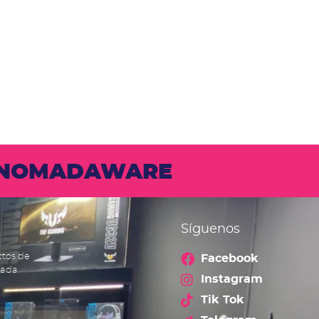
N NOMADAWARE
Síguenos
ctos de
Facebook
cada
Instagram
Tik Tok