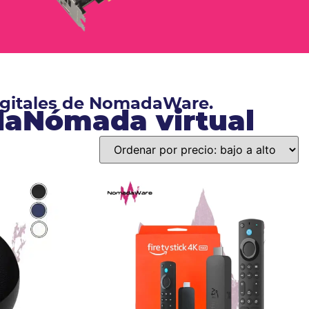
digitales de NomadaWare.
ndaNómada virtual