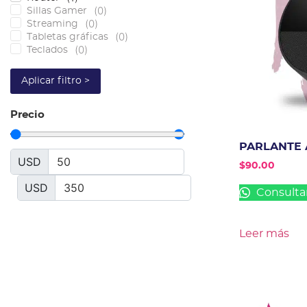
(
0
)
Sillas Gamer
(
0
)
Streaming
(
0
)
Tabletas gráficas
(
0
)
Teclados
Aplicar filtro >
Precio
PARLANTE 
USD
$
90.00
USD
Consulta
Leer más