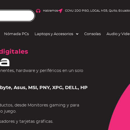
Hablemos
CCNU 2DO PISO, LOCAL M35, Quito, Ecuado
Nómada PCs
Laptops y Accesorios
Consolas
Audio y Vid
digitales
a
ntes, hardware y periféricos en un solo
gabyte, Asus, MSI, PNY, XPG, DELL, HP
ductos, desde Monitores gaming y para
 o juego.
dores y tarjetas gráficas.