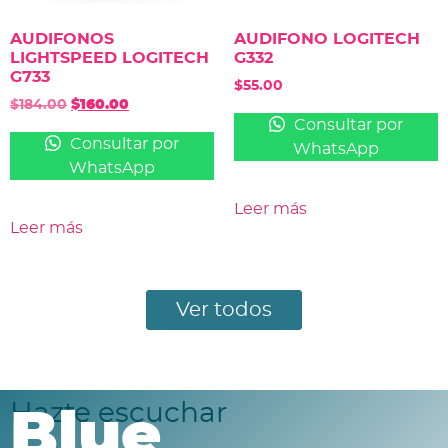
AUDIFONOS
AUDIFONO LOGITECH
LIGHTSPEED LOGITECH
G332
G733
$
55.00
$
184.00
$
160.00
Consultar por
Consultar por
WhatsApp
WhatsApp
Leer más
Leer más
Ver todos
Hazte escuchar
Blue