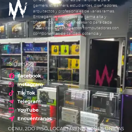
Ofrecemos soluciones de hardware para
gamers, streamers, estudiantes, diseñadores,
arquitectos y profesionales de varias ramas.
Entregamos productos de gama alta y
ofrecemos el soporte necesario para cada
necesidad. Ensamblamos computadoras con
componentes de calidad, potencia y
rendimiento.
Síguenos
Facebook
Instagram
Tik Tok
Telegram
YouTube
Encuéntranos
CCNU, 2DO PISO, LOCAL M35 NACIONES UNIDAS