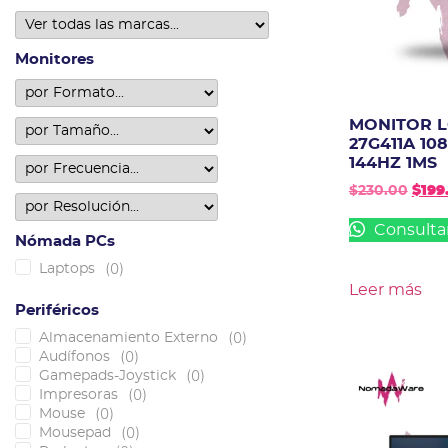
Monitores
MONITOR L
27G411A 10
144HZ 1MS
$
230.00
$
199
Consulta
Nómada PCs
(
0
)
Laptops
Leer más
Periféricos
(
0
)
Almacenamiento Externo
(
0
)
Audífonos
(
0
)
Gamepads-Joystick
(
0
)
Impresoras
(
0
)
Mouse
(
0
)
Mousepad