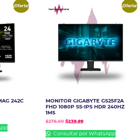
¡Oferta!
¡Oferta!
MAG 242C
MONITOR GIGABYTE GS25F2A
FHD 1080P SS-IPS HDR 240HZ
1MS
$
276.00
$
239.99
App
Consultar por WhatsApp