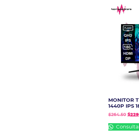
MONITOR T
1440P IPS 
$
264.50
$
229
Consulta