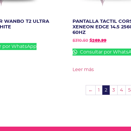
R WANBO T2 ULTRA
PANTALLA TACTIL COR
HITE
XENEON EDGE 14.5 256
60HZ
$
310.50
$
269.99
r por WhatsApp
Consultar por Whats
Leer más
←
1
2
3
4
5