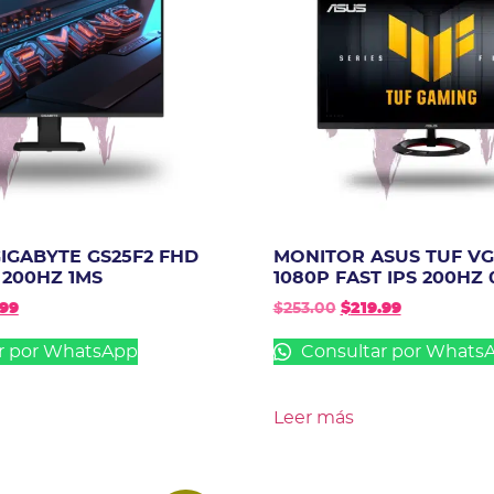
IGABYTE GS25F2 FHD
MONITOR ASUS TUF V
 200HZ 1MS
1080P FAST IPS 200HZ 
.99
$
253.00
$
219.99
r por WhatsApp
Consultar por Whats
Leer más