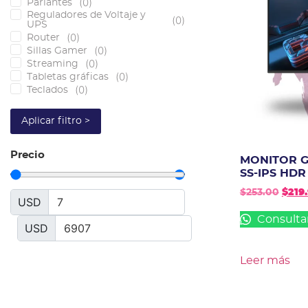
(
0
)
Parlantes
Reguladores de Voltaje y
(
0
)
UPS
(
0
)
Router
(
0
)
Sillas Gamer
(
0
)
Streaming
(
0
)
Tabletas gráficas
(
0
)
Teclados
Aplicar filtro >
Precio
MONITOR G
SS-IPS HDR
$
253.00
$
219
USD
Consulta
USD
Leer más