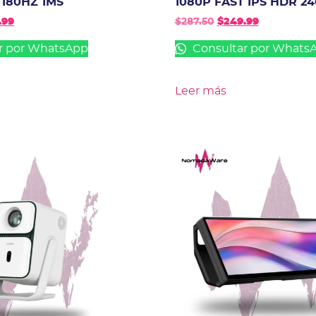
 180HZ 1MS
1080P FAST IPS HDR 2
.99
$
287.50
$
249.99
r por WhatsApp
Consultar por Whats
Leer más