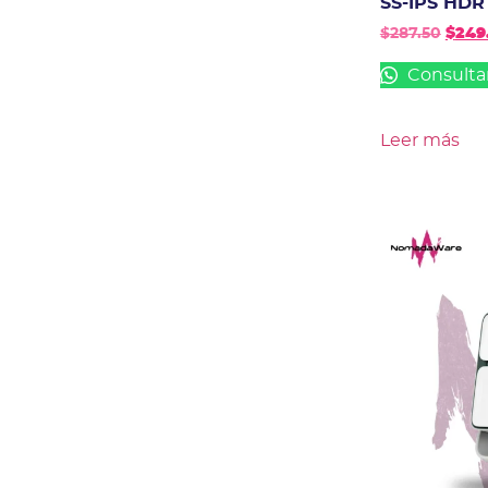
SS-IPS HDR
$
287.50
$
249
Consulta
Leer más