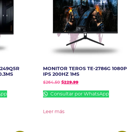
G249Q5R
MONITOR TEROS TE-2786G 1080P
0.3MS
IPS 200HZ 1MS
$
264.50
$
229.99
App
Consultar por WhatsApp
Leer más