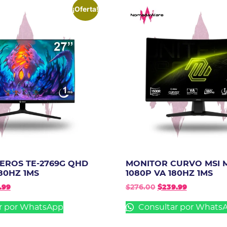
¡Oferta!
EROS TE-2769G QHD
MONITOR CURVO MSI 
180HZ 1MS
1080P VA 180HZ 1MS
.99
$
276.00
$
239.99
r por WhatsApp
Consultar por Whats