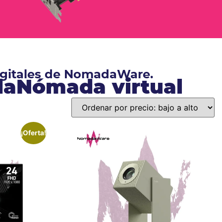
digitales de NomadaWare.
ndaNómada virtual
¡Oferta!