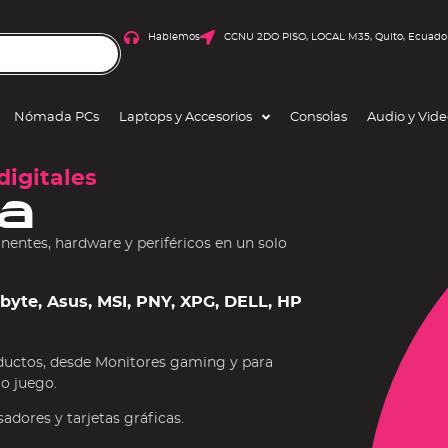
Hablemos
CCNU 2DO PISO, LOCAL M35, Quito, Ecuado
Nómada PCs
Laptops y Accesorios
Consolas
Audio y Vid
digitales
a
ntes, hardware y periféricos en un solo
gabyte, Asus, MSI, PNY, XPG, DELL, HP
ductos, desde Monitores gaming y para
 o juego.
dores y tarjetas gráficas.