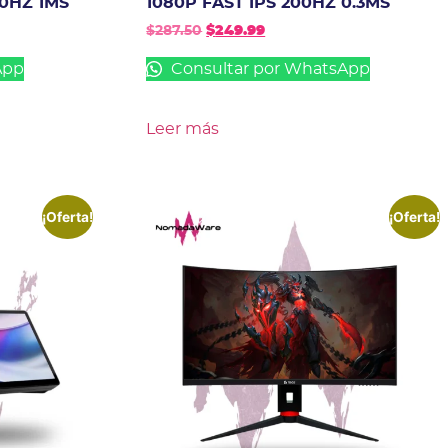
40HZ 1MS
1080P FAST IPS 200HZ 0.3MS
$
287.50
$
249.99
App
Consultar por WhatsApp
Leer más
¡Oferta!
¡Oferta!