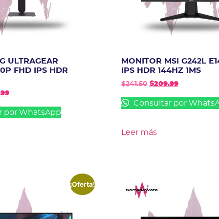
G ULTRAGEAR
MONITOR MSI G242L E1
80P FHD IPS HDR
IPS HDR 144HZ 1MS
$
241.50
$
209.99
.99
Consultar por Whats
r por WhatsApp
Leer más
¡Oferta!