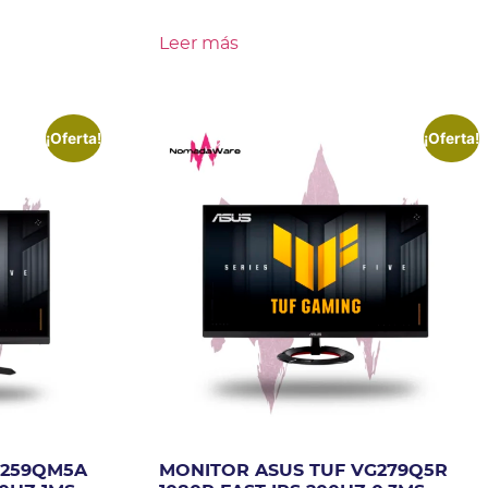
Leer más
¡Oferta!
¡Oferta!
G259QM5A
MONITOR ASUS TUF VG279Q5R