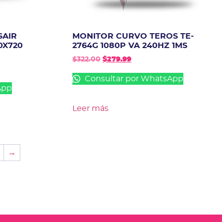
SAIR
MONITOR CURVO TEROS TE-
0X720
2764G 1080P VA 240HZ 1MS
$
322.00
$
279.99
Consultar por WhatsApp
App
Leer más
→