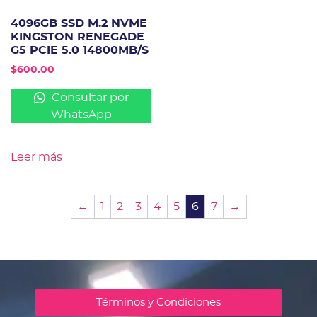
4096GB SSD M.2 NVME
KINGSTON RENEGADE
G5 PCIE 5.0 14800MB/S
$
600.00
Consultar por
WhatsApp
Leer más
←
1
2
3
4
5
6
7
→
Términos y Condiciones