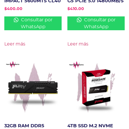
IMPACT 5600MTS CL40
G5 PCIE 5.0 14800MB/S
$
400.00
$
410.00
Consultar por
Consultar por
WhatsApp
WhatsApp
Leer más
Leer más
32GB RAM DDR5
4TB SSD M.2 NVME