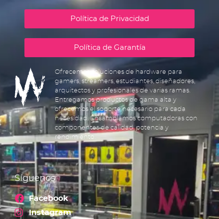
Política de Privacidad
Política de Garantía
Ofrecemos soluciones de hardware para
gamers, streamers, estudiantes, diseñadores,
arquitectos y profesionales de varias ramas.
Entregamos productos de gama alta y
ofrecemos el soporte necesario para cada
necesidad. Ensamblamos computadoras con
componentes de calidad, potencia y
rendimiento.
Síguenos
Facebook
Instagram