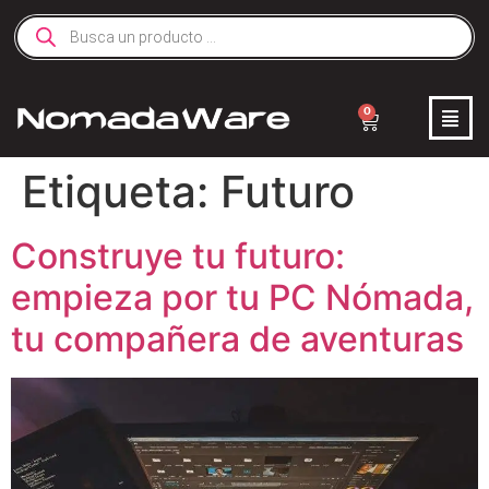
0
Etiqueta:
Futuro
Construye tu futuro:
empieza por tu PC Nómada,
tu compañera de aventuras