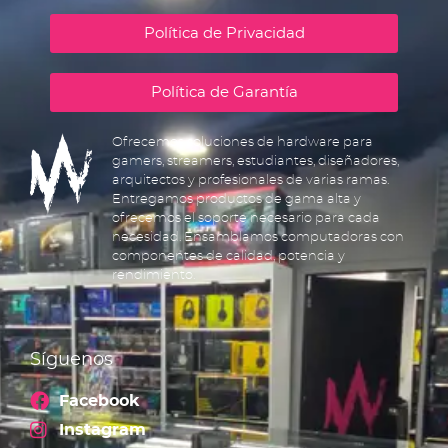
Política de Privacidad
Política de Garantía
Ofrecemos soluciones de hardware para
gamers, streamers, estudiantes, diseñadores,
arquitectos y profesionales de varias ramas.
Entregamos productos de gama alta y
ofrecemos el soporte necesario para cada
necesidad. Ensamblamos computadoras con
componentes de calidad, potencia y
rendimiento.
Síguenos
Facebook
Instagram