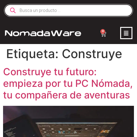
0
Etiqueta:
Construye
Construye tu futuro:
empieza por tu PC Nómada,
tu compañera de aventuras