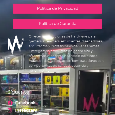
Política de Privacidad
Política de Garantía
Ofrecemos soluciones de hardware para
gamers, streamers, estudiantes, diseñadores,
arquitectos y profesionales de varias ramas.
Entregamos productos de gama alta y
ofrecemos el soporte necesario para cada
necesidad. Ensamblamos computadoras con
componentes de calidad, potencia y
rendimiento.
Síguenos
Facebook
Instagram