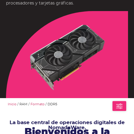
procesadores y tarjetas gráficas.
Inicio
/ RAM /
Formato
/ DDR5
La base central de operaciones digitales de
NomadaWare.
Bienvenidos a la