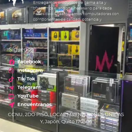
Entregamos productos de gama alta y
ofrecemos el soporte necesario para cada
necesidad. Ensamblamos computadoras con
componentes de calidad, potencia y
rendimiento.
Síguenos
Facebook
Instagram
Tik Tok
Telegram
YouTube
Encuéntranos
CCNU, 2DO PISO, LOCAL M35 NACIONES UNIDAS
Y, Japón, Quito 170506