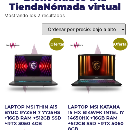
TiendaNómada virtual
Mostrando los 2 resultados
¡Oferta!
¡Oferta!
LAPTOP MSI THIN A15
LAPTOP MSI KATANA
B7UC RYZEN 7 7735HS
15 HX B14WFK INTEL I7
+16GB RAM +512GB SSD
14650HX +16GB RAM
+RTX 3050 4GB
+512GB SSD +RTX 5060
8GB