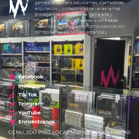
gamers, streamers, estudiantes, diseñadores,
arquitectos y profesionales de varias ramas.
Entregamos productos de gama alta y
ofrecemos el soporte necesario para cada
necesidad. Ensamblamos computadoras con
componentes de calidad, potencia y
rendimiento.
Síguenos
Facebook
Instagram
Tik Tok
Telegram
YouTube
Encuéntranos
CCNU, 2DO PISO, LOCAL M35 NACIONES UNIDAS