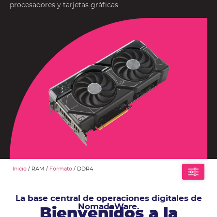
procesadores y tarjetas gráficas.
Inicio
/ RAM /
Formato
/ DDR4
La base central de operaciones digitales de
NomadaWare.
Bienvenidos a la